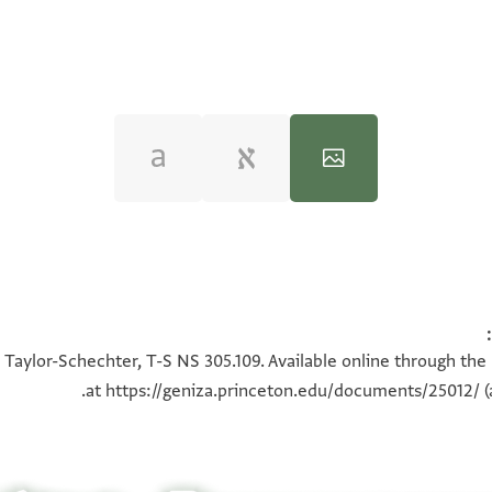
100%
100%
 Taylor-Schechter, T-S NS 305.109. Available online through the
at
https://geniza.princeton.edu/documents/25012/
(