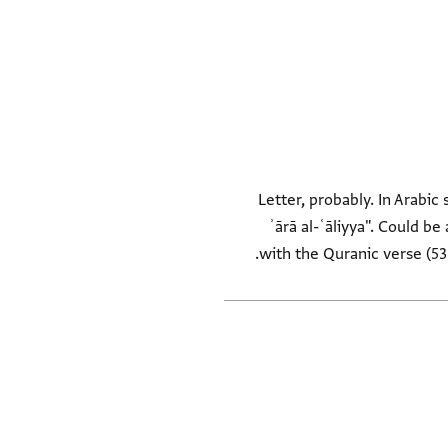
Letter, probably. In Arabic
ʾārā al-ʿāliyya". Could be
with the Quranic verse (53