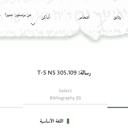
عن برنستون جنيزا
وثائق
اشخاص
أَماكِن
ك
رسالة: T-S NS 305.109
رسالة
T-S NS 305.109
Select
Bibliography (0)
اللغة الأساسية