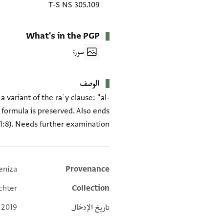
T-S NS 305.109
What's in the PGP
صورة
الوصف
 variant of the raʾy clause: "al-
on formula is preserved. Also ends
1:8). Needs further examination.
eniza
Provenance
Additional metadata
chter
Collection
تاريخ الإدخال
 2019