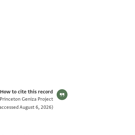
T-S NS 305.109 1v
T-S NS 305.109 1r
بيان أذونات الصورة
How to cite this record:
 Princeton Geniza Project
accessed August 6, 2026).