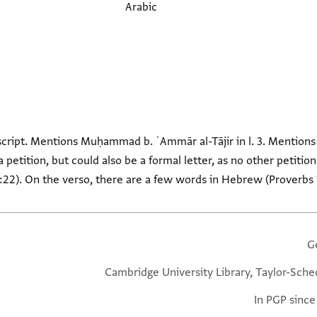
Arabic
 script. Mentions Muḥammad b. ʿAmmār al-Tājir in l. 3. Mentions a
 a petition, but could also be a formal letter, as no other petiti
:22). On the verso, there are a few words in Hebrew (Proverbs 
G
Cambridge University Library, Taylor-Sche
In PGP since