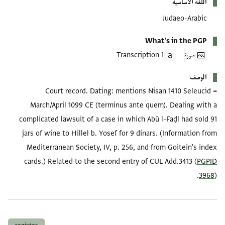
اللغة الأساسية
Judaeo-Arabic
What's in the PGP
صورة
1 Transcription
الوصف
Court record. Dating: mentions Nisan 1410 Seleucid =
March/April 1099 CE (terminus ante quem). Dealing with a
complicated lawsuit of a case in which Abū l-Faḍl had sold 91
jars of wine to Hillel b. Yosef for 9 dinars. (Information from
Mediterranean Society, IV, p. 256, and from Goitein's index
cards.) Related to the second entry of CUL Add.3413 (
PGPID
3968
).
العلامات