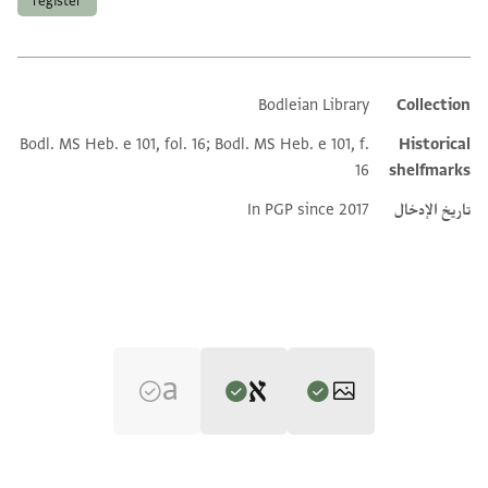
register
Bodleian Library
Collection
Additional metadata
Bodl. MS Heb. e 101, fol. 16; Bodl. MS Heb. e 101, f.
Historical
16
shelfmarks
تاريخ الإدخال
In PGP since 2017
Editor: Goitein, S. D.