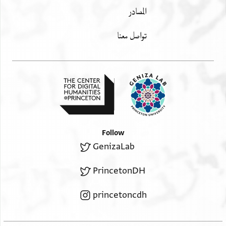
المصادر
تواصل معنا
Follow
GenizaLab
PrincetonDH
princetoncdh