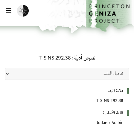
لصفحة الرئيسية
خطي إلى المحتوى الرئيسي
تفعيل الوضع المظلم
فتح 
نصوص أدبيّة: T-S NS 292.38
نصوص أدبيّة
T-S NS 292.38
بيانات التعريف
علامة الرف
T-S NS 292.38
اللغة الأساسية
Judaeo-Arabic