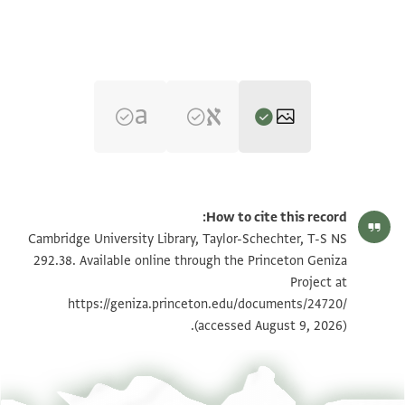
T-S NS 292.38 1r
تكبير و تدوير
How to cite this record:
T-S NS 292.38 1v
تكبير و تدوير
Cambridge University Library, Taylor-Schechter, T-S NS
292.38. Available online through the Princeton Geniza
Project at
بيان أذونات الصورة
https://geniza.princeton.edu/documents/24720/
(accessed August 9, 2026).