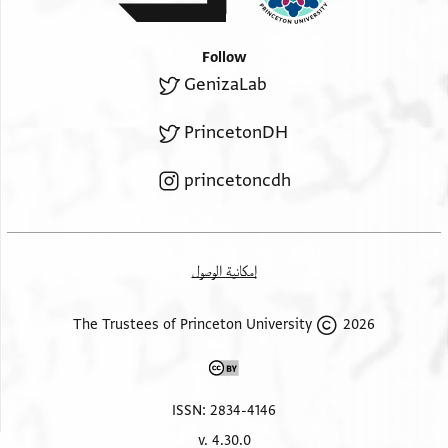
Follow
GenizaLab
PrincetonDH
princetoncdh
إمكانية الوصول
2026 The Trustees of Princeton University
ISSN: 2834-4146
v. 4.30.0