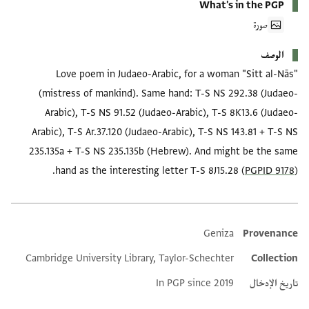
What's in the PGP
صورة
الوصف
Love poem in Judaeo-Arabic, for a woman "Sitt al-Nās"
(mistress of mankind). Same hand: T-S NS 292.38 (Judaeo-
Arabic), T-S NS 91.52 (Judaeo-Arabic), T-S 8K13.6 (Judaeo-
Arabic), T-S Ar.37.120 (Judaeo-Arabic), T-S NS 143.81 + T-S NS
235.135a + T-S NS 235.135b (Hebrew). And might be the same
hand as the interesting letter T-S 8J15.28 (
PGPID 9178
).
Geniza
Provenance
Additional metadata
Cambridge University Library, Taylor-Schechter
Collection
تاريخ الإدخال
In PGP since 2019