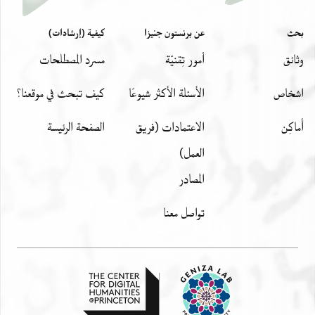
بحث
عن برنستون جنيزا
كيفية (إرشادات)
وثائق
أمور تِقنيّة
مسرد المصطلحات
اشخاص
الأسئلة الأكثر شيوعًا
كيف تبحث في موقعنا؟
أَماكِن
الاعتمادات (فريق
الصفحة الرئيسة
العمل)
المصادر
تواصل معنا