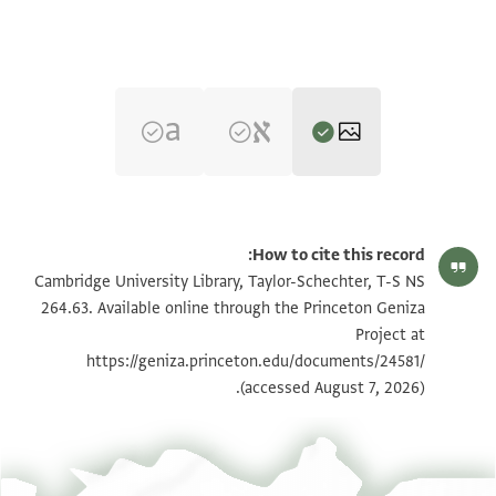
T-S NS 264.63 1r
تكبير و تدوير
How to cite this record:
T-S NS 264.63 1v
تكبير و تدوير
Cambridge University Library, Taylor-Schechter, T-S NS
264.63. Available online through the Princeton Geniza
Project at
بيان أذونات الصورة
https://geniza.princeton.edu/documents/24581/
(accessed August 7, 2026).