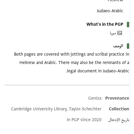
Judaeo-Arabic
What's in the PGP
صورة
الوصف
Both pages are covered with jottings and scribal practice in
Hebrew and Arabic. There may also be the remnants of a
legal document in Judaeo-Arabic.
Geniza
Provenance
Additional metadata
Cambridge University Library, Taylor-Schechter
Collection
تاريخ الإدخال
In PGP since 2020