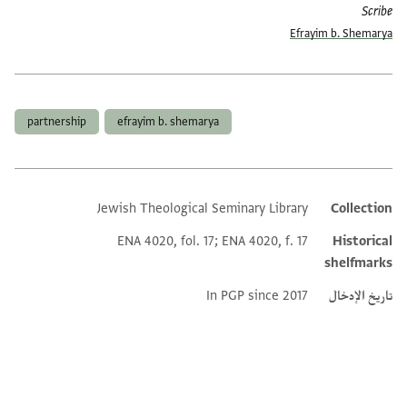
Scribe
Efrayim b. Shemarya
العلامات
partnership
efrayim b. shemarya
Jewish Theological Seminary Library
Collection
Additional metadata
ENA 4020, fol. 17; ENA 4020, f. 17
Historical
shelfmarks
تاريخ الإدخال
In PGP since 2017