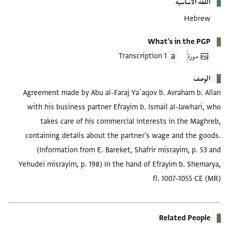
اللغة الأساسية
Hebrew
What's in the PGP
صورة
1 Transcription
الوصف
Agreement made by Abu al-Faraj Yaʿaqov b. Avraham b. Allan
with his business partner Efrayim b. Ismail al-Jawhari, who
takes care of his commercial interests in the Maghreb,
containing details about the partner's wage and the goods.
(Information from E. Bareket, Shafrir misrayim, p. 53 and
Yehudei misrayim, p. 198) In the hand of Efrayim b. Shemarya,
fl. 1007–1055 CE (MR)
Related People