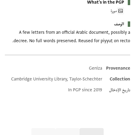
What's in the PGP
صورة
الوصف
A few letters from an official Arabic document, possibly a
decree. No full words preserved. Reused for piyyuṭ on recto.
Geniza
Provenance
Additional metadata
Cambridge University Library, Taylor-Schechter
Collection
تاريخ الإدخال
In PGP since 2019