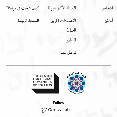
اشخاص
الأسئلة الأكثر شيوعًا
كيف تبحث في موقعنا؟
أَماكِن
الاعتمادات (فريق
الصفحة الرئيسة
العمل)
المصادر
تواصل معنا
Follow
GenizaLab