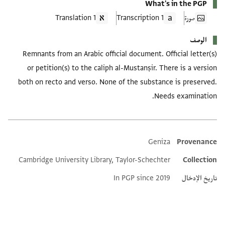
What's in the PGP
صورة
1 Transcription
1 Translation
الوصف
Remnants from an Arabic official document. Official letter(s)
or petition(s) to the caliph al-Mustanṣir. There is a version
both on recto and verso. None of the substance is preserved.
Needs examination.
Geniza
Provenance
Additional metadata
Cambridge University Library, Taylor-Schechter
Collection
تاريخ الإدخال
In PGP since 2019