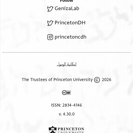
Follow
GenizaLab
PrincetonDH
princetoncdh
إمكانية الوصول
2026 The Trustees of Princeton University
ISSN: 2834-4146
v. 4.30.0