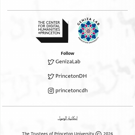
Follow
GenizaLab
PrincetonDH
princetoncdh
إمكانية الوصول
2026 The Trustees of Princeton University