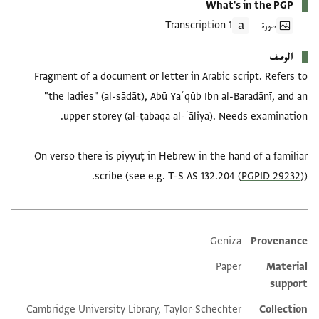
What's in the PGP
صورة
1 Transcription
الوصف
Fragment of a document or letter in Arabic script. Refers to
"the ladies" (al-sādāt), Abū Yaʿqūb Ibn al-Baradānī, and an
On verso there is piyyuṭ in Hebrew in the hand of a familiar
scribe (see e.g. T-S AS 132.204 (
PGPID 29232
)).
Geniza
Provenance
Additional metadata
Paper
Material
support
Cambridge University Library, Taylor-Schechter
Collection