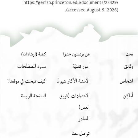
https://geniza.princeton.edu/documents/23329/
عرفتك ان البرى بن زيطا وا[
(accessed August 9, 2026).
وابن يعقوب ابن البوداين[
ما تميز به عن كبير من الناس[
مخاطبة وعند الاجتماع يعرفها[
العالية حتى لقي الطبقة العالية في عـ[
]مثل ابي
بحث
عن برنستون جنيزا
كيفية (إرشادات)
وثائق
أمور تِقنيّة
مسرد المصطلحات
اشخاص
الأسئلة الأكثر شيوعًا
كيف تبحث في موقعنا؟
أَماكِن
الاعتمادات (فريق
الصفحة الرئيسة
العمل)
المصادر
تواصل معنا