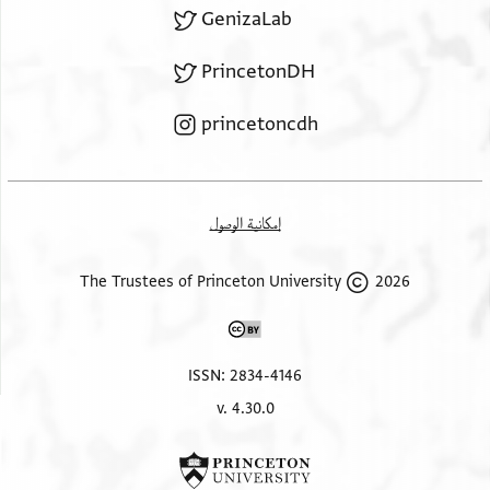
GenizaLab
PrincetonDH
princetoncdh
إمكانية الوصول
2026 The Trustees of Princeton University
ISSN: 2834-4146
v. 4.30.0