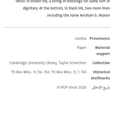
Verso: In brown ink, a string of blessings for some sort of
dignitary. At the bottom, in black ink, two more lines
including the name Avraham b. Aharon.
Geniza
Provenance
Additional metadata
Paper
Material
support
Cambridge University Library, Taylor-Schechter
Collection
TS Box Misc. 11, fol. 154; TS Box Misc. 11, f. 154
Historical
shelfmarks
تاريخ الإدخال
In PGP since 2020