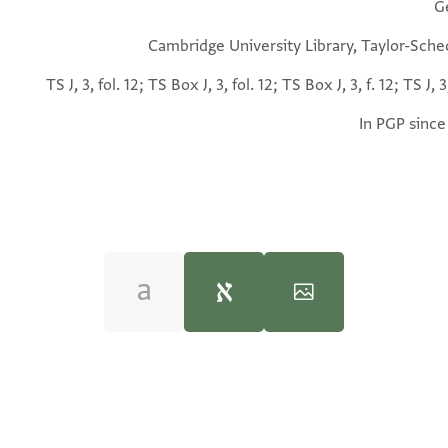
G
Cambridge University Library, Taylor-Sche
TS J, 3, fol. 12; TS Box J, 3, fol. 12; TS Box J, 3, f. 12; TS J, 3,
In PGP since
Amir Ashur, "Engagement and Betrothal Documents 