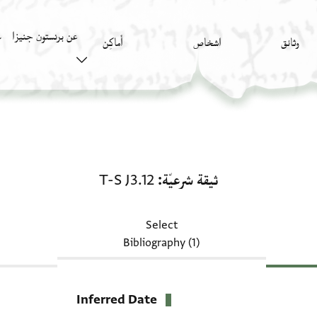
عن برنستون جنيزا
وثائق
اشخاص
أَماكِن
ك
ثيقة شرعيّة: T-S J3.12
ثيقة شرعيّة
T-S J3.12
Select
Bibliography (1)
Inferred Date