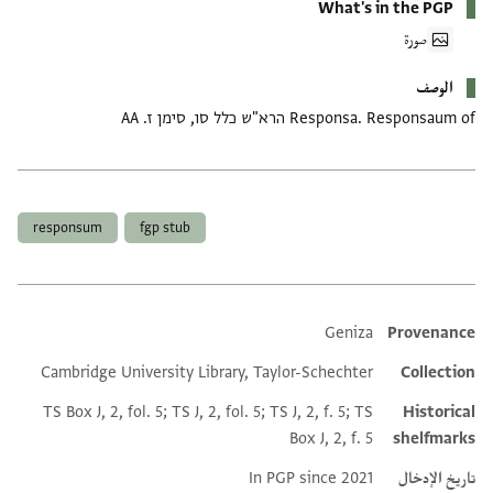
What's in the PGP
صورة
الوصف
Responsa. Responsaum of הרא"ש כלל סו, סימן ז. AA
العلامات
responsum
fgp stub
Geniza
Provenance
Additional metadata
Cambridge University Library, Taylor-Schechter
Collection
TS Box J, 2, fol. 5; TS J, 2, fol. 5; TS J, 2, f. 5; TS
Historical
Box J, 2, f. 5
shelfmarks
تاريخ الإدخال
In PGP since 2021