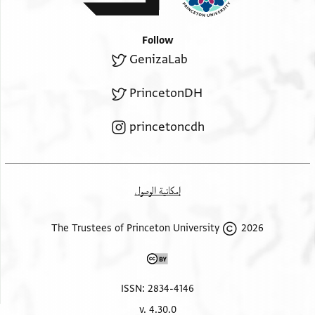
Follow
GenizaLab
PrincetonDH
princetoncdh
إمكانية الوصول
2026 The Trustees of Princeton University
ISSN: 2834-4146
v. 4.30.0