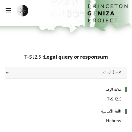
لصفحة الرئيسية
خطي إلى المحتوى الرئيسي
تفعيل الوضع المظلم
فتح 
ry or responsum: T-S J2.5
T-S J2.5
Legal query or responsum
بيانات التعريف
علامة الرف
T-S J2.5
اللغة الأساسية
Hebrew