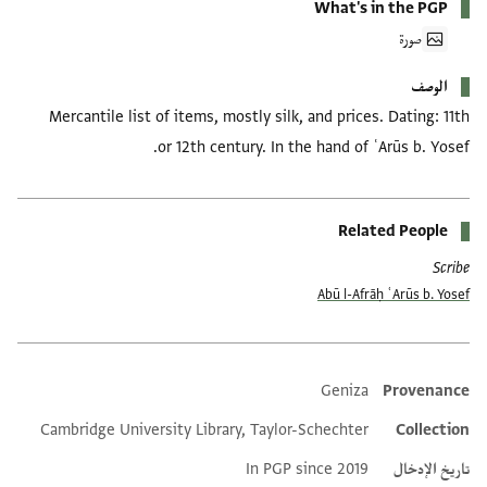
What's in the PGP
صورة
الوصف
Mercantile list of items, mostly silk, and prices. Dating: 11th
or 12th century. In the hand of ʿArūs b. Yosef.
Related People
Scribe
Abū l-Afrāḥ ʿArūs b. Yosef
Geniza
Provenance
Additional metadata
Cambridge University Library, Taylor-Schechter
Collection
تاريخ الإدخال
In PGP since 2019