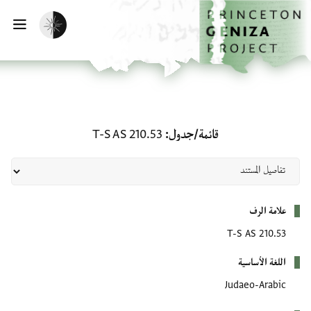
لصفحة الرئيسية
خطي إلى المحتوى الرئيسي
تفعيل الوضع المظلم
فتح 
قائمة/جدول: T-S AS 210.53
قائمة/جدول
T-S AS 210.53
بيانات التعريف
علامة الرف
T-S AS 210.53
اللغة الأساسية
Judaeo-Arabic