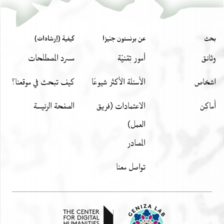
بحث
عن برنستون جنيزا
كيفية (إرشادات)
وثائق
أمور تِقنيّة
مسرد المصطلحات
اشخاص
الأسئلة الأكثر شيوعًا
كيف تبحث في موقعنا؟
أَماكِن
الاعتمادات (فريق
الصفحة الرئيسة
العمل)
المصادر
تواصل معنا