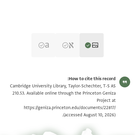
T-S AS 210.53 1r
تكبير و تدوير
How to cite this record:
T-S AS 210.53 1v
تكبير و تدوير
Cambridge University Library, Taylor-Schechter, T-S AS
210.53. Available online through the Princeton Geniza
Project at
بيان أذونات الصورة
https://geniza.princeton.edu/documents/22817/
(accessed August 10, 2026).