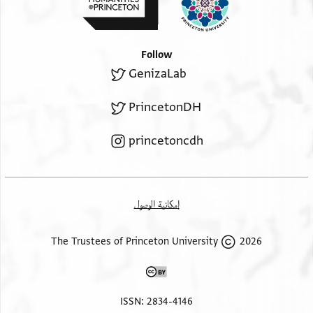
Follow
GenizaLab
PrincetonDH
princetoncdh
إمكانية الوصول
2026 The Trustees of Princeton University
ISSN: 2834-4146