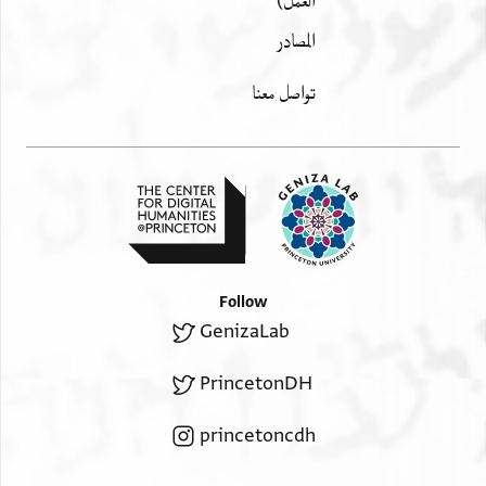
العمل)
المصادر
تواصل معنا
Follow
GenizaLab
PrincetonDH
princetoncdh