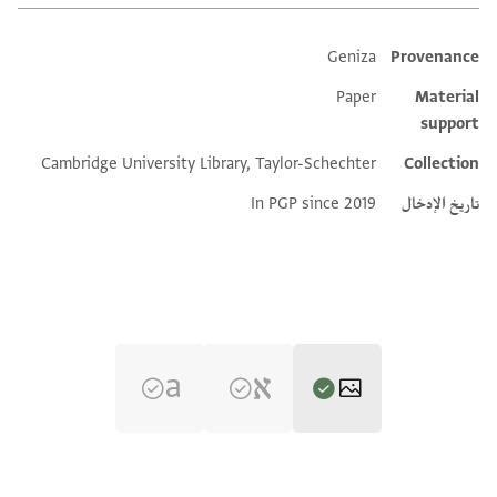
Geniza
Provenance
Additional metadata
Paper
Material
support
Cambridge University Library, Taylor-Schechter
Collection
تاريخ الإدخال
In PGP since 2019
T-S AS 176.9 1v
تكبير و تدوير