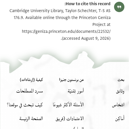
How to cite this record:
T-S AS 176.9 1r
تكبير و تدوير
Cambridge University Library, Taylor-Schechter, T-S AS
176.9. Available online through the Princeton Geniza
Project at
بيان أذونات الصورة
https://geniza.princeton.edu/documents/22532/
(accessed August 9, 2026).
بحث
عن برنستون جنيزا
كيفية (إرشادات)
وثائق
أمور تِقنيّة
مسرد المصطلحات
اشخاص
الأسئلة الأكثر شيوعًا
كيف تبحث في موقعنا؟
أَماكِن
الاعتمادات (فريق
الصفحة الرئيسة