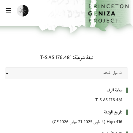
لصفحة الرئيسية
خطي إلى المحتوى الرئيسي
تفعيل الوضع المظلم
فتح 
ثيقة شرعيّة: T-S AS 176.481
ثيقة شرعيّة
T-S AS 176.481
بيانات التعريف
علامة الرف
T-S AS 176.481
تاريخ الوثيقة
416 Hijrī
(4 مارس 1025–21 فبراير 1026 CE)