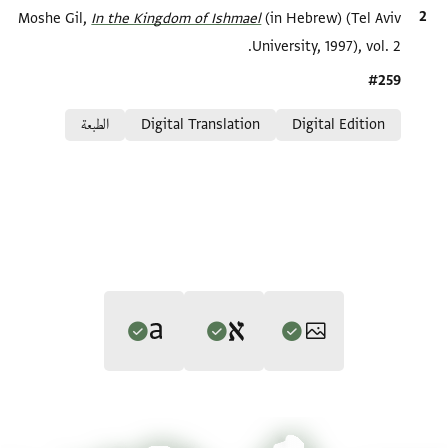
الاقتباس المرجعي
(in Hebrew) (Tel Aviv
In the Kingdom of Ishmael‎
Moshe Gil,
University, 1997), vol. 2.
Location in source
#259
Relation to document
Digital Edition
Digital Translation
الطبعة
Editor: Gil, Moshe
Translator: Gil, Moshe (in Hebrew)
T-S 8J9.22 1r
تكبير و تدوير
Moshe Gil,
In the Kingdom of Ishmael‎
(in Hebrew) (Tel Aviv