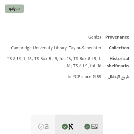
qalyub
Geniza
Provenance
Additional metadata
Cambridge University Library, Taylor-Schechter
Collection
TS 8 J 9, f. 18; TS Box 8 J 9, fol. 18; TS Box 8 J 9, f.
Historical
18; TS 8 J 9, fol. 18
shelfmarks
تاريخ الإدخال
In PGP since 1989