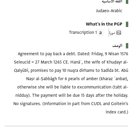
اللغة الأساسية
Judaeo-Arabic
What's in the PGP
صورة
1 Transcription
الوصف
Agreement to pay back a debt. Dated: Friday, 9 Nisan 1576
Seleucid = 27 March 1265 CE. Hanāʾ, the wife of Khuḍayr al-
Qalyūbī, promises to pay 10 nuqra dirhams to Sadīda bt. Abū
Naṣr al-Ṣabbāgh for 6 pearls of amber (kharaz ʿanbar),
otherwise she will be liable to excommunication (taḥt al-
nidduy). The payment will be due 15 days after the holiday.
No signatures. (Information in part from CUDL and Goitein's
index card.)
العلامات