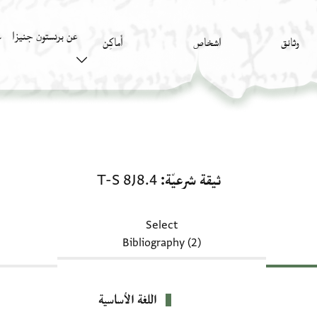
عن برنستون جنيزا
وثائق
اشخاص
أَماكِن
ك
ثيقة شرعيّة: T-S 8J8.4
ثيقة شرعيّة
T-S 8J8.4
Select
Bibliography (2)
اللغة الأساسية