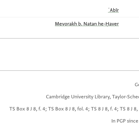
ʿAbīr
Mevorakh b. Natan he-Ḥaver
G
Cambridge University Library, Taylor-Sche
TS Box 8 J 8, f. 4; TS Box 8 J 8, fol. 4; TS 8 J 8, f. 4; TS 8 J 8, 
In PGP since