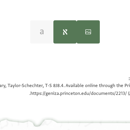
] אלימן הזקן היקר נע'
100%
100%
 אונס כלל
ry, Taylor-Schechter, T-S 8J8.4. Available online through the Pr
יך אבי אלפכר אל
https://geniza.princeton.edu/documents/2213/
(
ן מר ור אברהם
בא עינא מתאקילא
ת