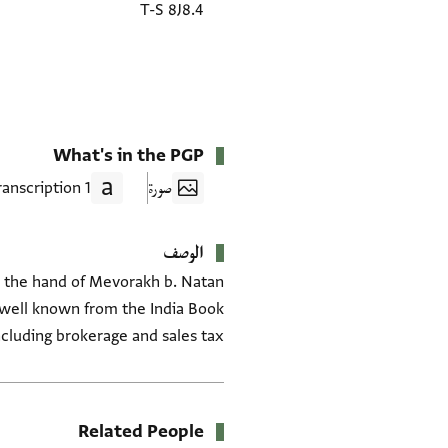
T-S 8J8.4
What's in the PGP
صورة
1 Transcription
الوصف
n the hand of Mevorakh b. Natan
, well known from the India Book
ncluding brokerage and sales tax.
Related People