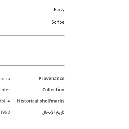
Party
Scribe
العلامات
eniza
Provenance
Additional metadata
chter
Collection
fol. 4
Historical shelfmarks
تاريخ الإدخال
 1990