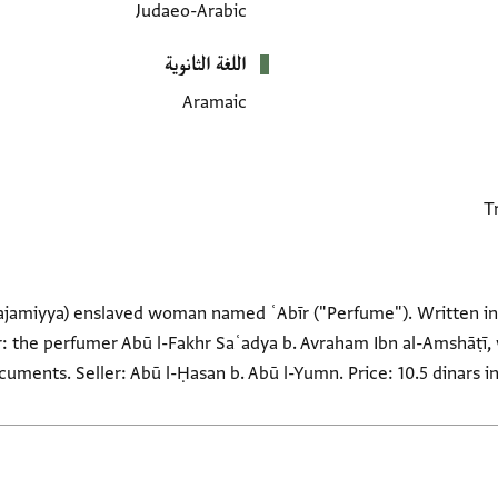
Judaeo-Arabic
اللغة الثانوية
Aramaic
(ʿajamiyya) enslaved woman named ʿAbīr ("Perfume"). Written i
er: the perfumer Abū l-Fakhr Saʿadya b. Avraham Ibn al-Amshāṭī
cuments. Seller: Abū l-Ḥasan b. Abū l-Yumn. Price: 10.5 dinars i