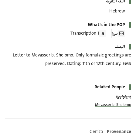
اللغة الثانوية
Hebrew
What's in the PGP
صورة
1 Transcription
الوصف
Letter to Mevasser b. Shelomo. Only formulaic greetings are
preserved. Dating: 11th or 12th century. EMS
Related People
Recipient
Mevasser b. Shelomo
Geniza
Provenance
Additional metadata