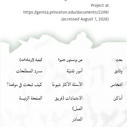
אלשיך
Project at
بيان أذونات الصورة
https://geniza.princeton.edu/documents/2209/
אלסיד נט רח ווקפת עליה ושכרת אהתמאמה וחסן מודתה
(accessed August 7, 2026).
אללה
יגעלה אבדא פי חייז אלסלאמה ברחמיו וברב חסדיו ומא
דכר שי מן אלשוק אלא וענדי אמתאלה ואללה ימן בקרב
אלאגתמאע
بحث
عن برنستون جنيزا
كيفية (إرشادات)
وثائق
أمور تِقنيّة
مسرد المصطلحات
اشخاص
الأسئلة الأكثر شيوعًا
كيف تبحث في موقعنا؟
أَماكِن
الاعتمادات (فريق
الصفحة الرئيسة
العمل)
المصادر