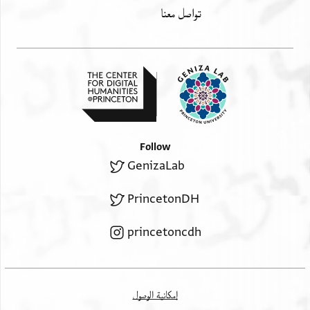
تواصل معنا
Follow
GenizaLab
PrincetonDH
princetoncdh
إمكانية الوصول