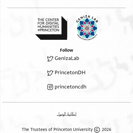
Follow
GenizaLab
PrincetonDH
princetoncdh
إمكانية الوصول
2026 The Trustees of Princeton University