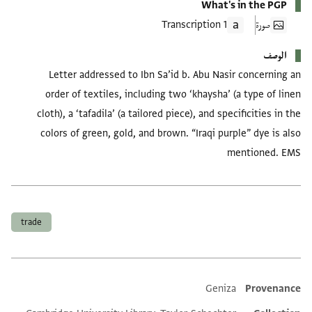
What's in the PGP
صورة
1 Transcription
الوصف
Letter addressed to Ibn Sa’id b. Abu Nasir concerning an
order of textiles, including two ‘khaysha’ (a type of linen
cloth), a ‘tafadila’ (a tailored piece), and specificities in the
colors of green, gold, and brown. “Iraqi purple” dye is also
mentioned. EMS
العلامات
trade
Geniza
Provenance
Additional metadata