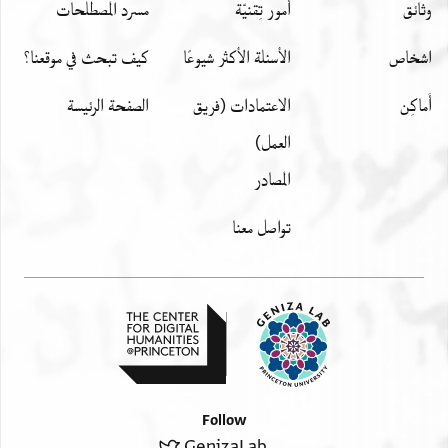
وثائق
أمور تِقنيّة
مسرد المصطلحات
اشخاص
الأسئلة الأكثر شيوعًا
كيف تبحث في موقعنا؟
أَماكِن
الاعتمادات (فريق
الصفحة الرئيسة
العمل)
المصادر
تواصل معنا
Follow
GenizaLab