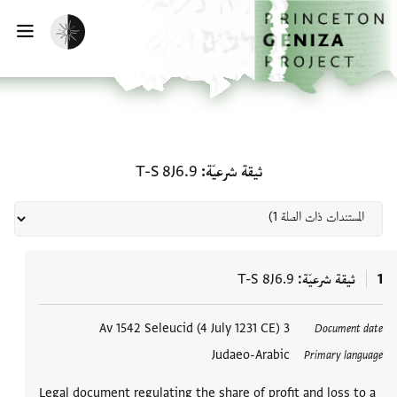
الصفحة الرئيسية
تخطي إلى المحتوى الرئيسي
تفعيل الوضع المظلم
فتح
المستندات ذات الصلة لـ ثيقة شرعيّة: S 8J6.9
ثيقة شرعيّة
T-S 8J6.9
1
ثيقة شرعيّة
T-S 8J6.9
3 Av 1542 Seleucid (4 July 1231 CE)
Document date
Judaeo-Arabic
Primary language
Legal document regulating the share of profit and loss to a