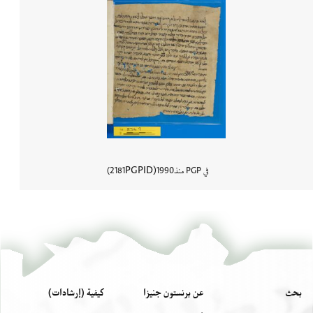
PGPID
في PGP منذ
1990
2181
عرض تفاصي
بحث
عن برنستون جنيزا
كيفية (إرشادات)