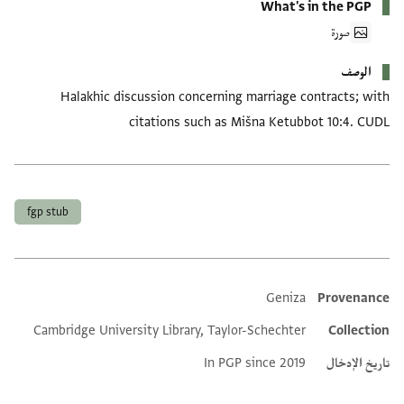
What's in the PGP
صورة
الوصف
Halakhic discussion concerning marriage contracts; with
citations such as Mišna Ketubbot 10:4. CUDL
العلامات
fgp stub
Geniza
Provenance
Additional metadata
Cambridge University Library, Taylor-Schechter
Collection
تاريخ الإدخال
In PGP since 2019