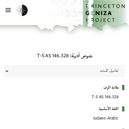
لصفحة الرئيسية
خطي إلى المحتوى الرئيسي
تفعيل الوضع المظلم
فتح 
نصوص أدبيّة: T-S AS 146.328
نصوص أدبيّة
T-S AS 146.328
بيانات التعريف
علامة الرف
T-S AS 146.328
اللغة الأساسية
Judaeo-Arabic