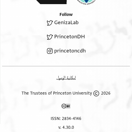
Follow
GenizaLab
PrincetonDH
princetoncdh
إمكانية الوصول
2026 The Trustees of Princeton University
ISSN: 2834-4146
v. 4.30.0