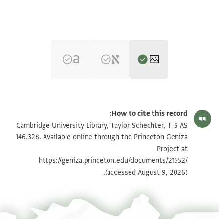
T-S AS 146.328 1r
تكبير و تدوير
How to cite this record:
T-S AS 146.328 1v
تكبير و تدوير
Cambridge University Library, Taylor-Schechter, T-S AS
146.328. Available online through the Princeton Geniza
Project at
بيان أذونات الصورة
https://geniza.princeton.edu/documents/21552/
(accessed August 9, 2026).