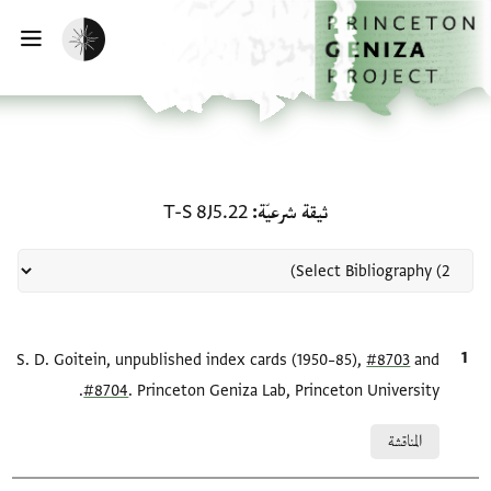
لصفحة الرئيسية
خطي إلى المحتوى الرئيسي
تفعيل الوضع المظلم
فتح 
منحة في ثيقة شرعيّة: T-S 8J5.22
ثيقة شرعيّة
T-S 8J5.22
and
#8703
الاقتباس المرجعي
S. D. Goitein, unpublished index cards (1950–85),
#8704
. Princeton Geniza Lab, Princeton University.
Relation to document
المناقشة