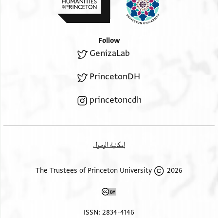
אן יכון
סכנהא מע ואלדה אלמשדך // ומע אכוה // פי מסכן
ואחד באית
Follow
לא יטהר להא מנהם צרר וסלם אלמשדך דנן בין ידינא
GenizaLab
ללשיך אבו אסחק כאל //ואלדה // אלצרירה כאתמין
אחדהמא
PrincetonDH
פצה ואלתאני דהב ליבקו ענדה עלי סביל אלודיעה אלי
וקת אלזואג וקבל אלמשדך עליה שרוט בנות ישראל
princetoncdh
אלמעלומה אלנאמנות במאכל ומשקה ואנה לא יתזוג
עליהא ואקנינא מן אלמשדך עלי דלך קנין שלם מעכשיו
כאל ואלדה ומע אכוה ואלדה ומע דלך מלחק והו צחיח
إمكانية الوصول
אברהם בר אלעזר נע אברהם בר יחיי הלוי נע
2026 The Trustees of Princeton University
margin
בפנינו חתמו אלו העדים ואנון אברהם בר אלעזר נע'
כ ב
ISSN: 2834-4146