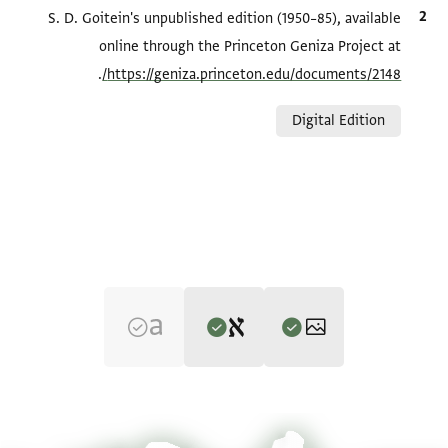
الاقتباس المرجعي
S. D. Goitein's unpublished edition (1950–85), available
online through the Princeton Geniza Project at
.
https://geniza.princeton.edu/documents/2148/
Relation to document
Digital Edition
Editor: Goitein, S. D.
T-S 8J5.22 1r
تكبير و تدوير
S. D. Goitein's unpublished edition (1950–85).