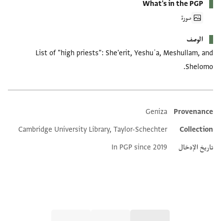
What's in the PGP
صورة
الوصف
List of "high priests": She'erit, Yeshuʿa, Meshullam, and
Shelomo.
Geniza
Provenance
Additional metadata
Cambridge University Library, Taylor-Schechter
Collection
تاريخ الإدخال
In PGP since 2019