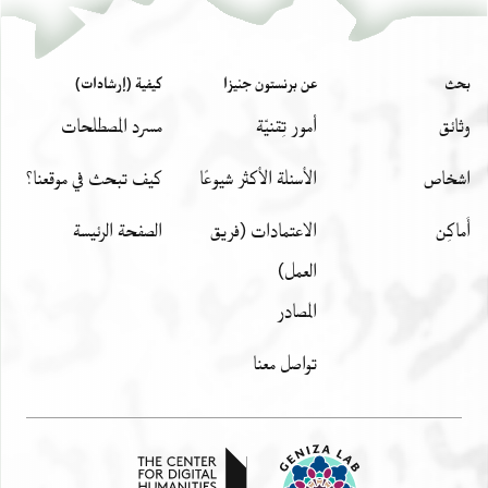
بحث
عن برنستون جنيزا
كيفية (إرشادات)
وثائق
أمور تِقنيّة
مسرد المصطلحات
اشخاص
الأسئلة الأكثر شيوعًا
كيف تبحث في موقعنا؟
أَماكِن
الاعتمادات (فريق
الصفحة الرئيسة
العمل)
المصادر
تواصل معنا