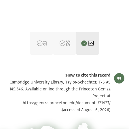
T-S AS 145.346 1r
تكبير و تدوير
How to cite this record:
T-S AS 145.346 1v
تكبير و تدوير
Cambridge University Library, Taylor-Schechter, T-S AS
145.346. Available online through the Princeton Geniza
Project at
بيان أذونات الصورة
https://geniza.princeton.edu/documents/21427/
(accessed August 6, 2026).