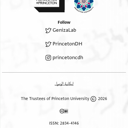
Follow
GenizaLab
PrincetonDH
princetoncdh
إمكانية الوصول
2026 The Trustees of Princeton University
ISSN: 2834-4146