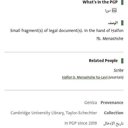
What's in the PGP
صورة
الوصف
Small fragment(s) of legal document(s). In the hand of Ḥalfon
b. Menashshe?
Related People
Scribe
Ḥalfon b. Menashshe ha-Levi
(uncertain)
Geniza
Provenance
Additional metadata
Cambridge University Library, Taylor-Schechter
Collection
تاريخ الإدخال
In PGP since 2019