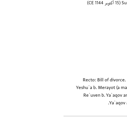
Su
(15 أكتوبر 1144 CE)
Recto: Bill of divorc
Yeshuʿa b. Merayot (a man
Reʾuven b. Yaʿaqov an
Yaʿaqov a