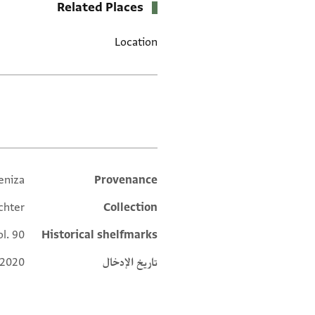
Related Places
Location
العلامات
eniza
Provenance
Additional metadata
chter
Collection
ol. 90
Historical shelfmarks
تاريخ الإدخال
 2020