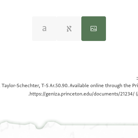
100%
100%
 Taylor-Schechter, T-S Ar.50.90. Available online through the Pr
https://geniza.princeton.edu/documents/21234/
(