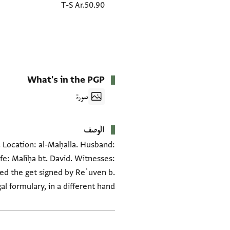
T-S Ar.50.90
What's in the PGP
صورة
الوصف
. Location: al-Maḥalla. Husband:
fe: Malīḥa bt. David. Witnesses:
ved the get signed by Reʾuven b.
l formulary, in a different hand.