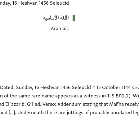
nday, 16 Heshvan 1456 Seleucid
اللغة الأساسية
Aramaic
e. Dated: Sunday, 16 Heshvan 1456 Seleucid = 15 October 1144 CE
 of the same rare name appears as a witness in T-S 8J12.2). Wi
d Elʿazar b. Gilʿad. Verso: Addendum stating that Malīḥa recei
nd [...]. Underneath there are jottings of probably unrelated lega