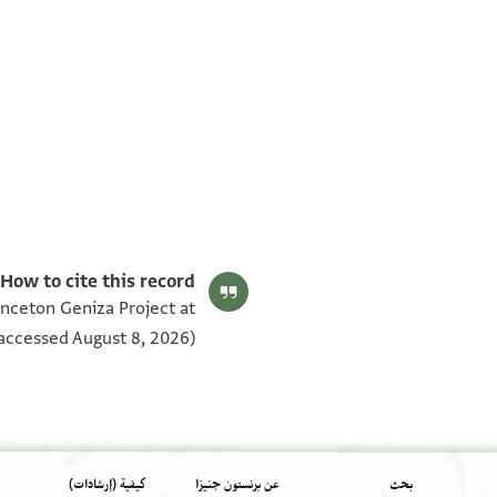
T-S Ar.50.90 1v
T-S Ar.50.90 1r
بيان أذونات الصورة
How to cite this record:
inceton Geniza Project at
accessed August 8, 2026).
بحث
عن برنستون جنيزا
كيفية (إرشادات)