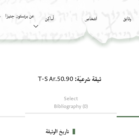
عن برنستون جنيزا
وثائق
اشخاص
أَماكِن
ك
ثيقة شرعيّة: T-S Ar.50.90
ثيقة شرعيّة
T-S Ar.50.90
Select
Bibliography (0)
تاريخ الوثيقة