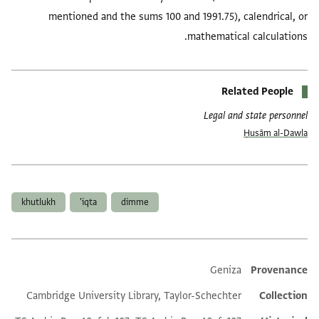
mentioned and the sums 100 and 1991.75), calendrical, or
mathematical calculations.
Related People
Legal and state personnel
Ḥusām al-Dawla
العلامات
khutlukh
iqta'
dimme
Geniza
Provenance
Additional metadata
Cambridge University Library, Taylor-Schechter
Collection