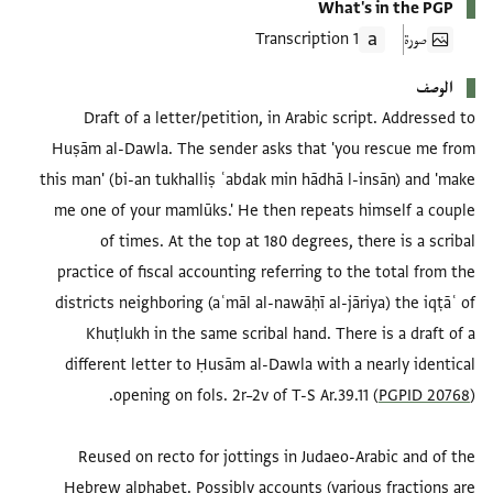
What's in the PGP
صورة
1 Transcription
الوصف
Draft of a letter/petition, in Arabic script. Addressed to
Huṣām al-Dawla. The sender asks that 'you rescue me from
this man' (bi-an tukhalliṣ ʿabdak min hādhā l-insān) and 'make
me one of your mamlūks.' He then repeats himself a couple
of times. At the top at 180 degrees, there is a scribal
practice of fiscal accounting referring to the total from the
districts neighboring (aʿmāl al-nawāḥī al-jāriya) the iqṭāʿ of
Khuṭlukh in the same scribal hand. There is a draft of a
different letter to Ḥusām al-Dawla with a nearly identical
opening on fols. 2r–2v of T-S Ar.39.11 (
PGPID 20768
Reused on recto for jottings in Judaeo-Arabic and of the
Hebrew alphabet. Possibly accounts (various fractions are