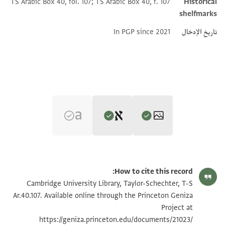
TS Arabic Box 40, fol. 107; TS Arabic Box 40, f. 107
Historical
shelfmarks
تاريخ الإدخال
In PGP since 2021
Editors: Elbaum, Alan; Umrethwala, Yusuf
T-S Ar.40.107 1v
تكبير و تدوير
Alan Elbaum and Yusuf Umrethwala's digital edition (2025).
How to cite this record:
Verso
T-S Ar.40.107 1r
تكبير و تدوير
Cambridge University Library, Taylor-Schechter, T-S
بسم الله الرحمن الرحيم
Ar.40.107. Available online through the Princeton Geniza
Project at
كتبت هذه الى حضرة مولاي الشيخ الاجل حسام الدولة
بيان أذونات الصورة
https://geniza.princeton.edu/documents/21023/
ادام الله