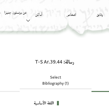
عن برنستون جنيزا
)
أَماكِن
اشخاص
وثائق
رسالة: T-S Ar.39.44
T-S Ar.39.44
رسالة
Select
Bibliography (1)
اللغة الأساسية