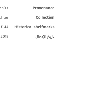
eniza
Provenance
Additional metadata
chter
Collection
 f. 44
Historical shelfmarks
 2019
تاريخ الإدخال
ion (2025), with minor emendations by Alan Elbaum (05/2026).
Editor: Umrethwala, Yusuf
T-S Ar.39.44 1r