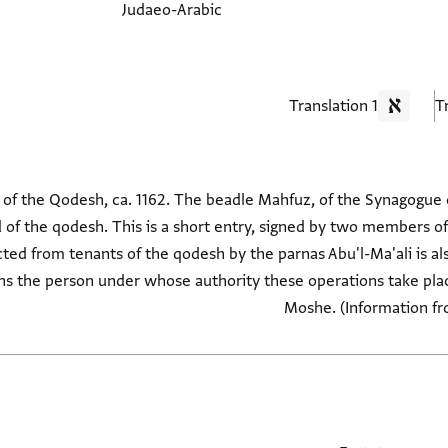
Judaeo-Arabic
1 Translation
 of the Qodesh, ca. 1162. The beadle Mahfuz, of the Synagogue o
of the qodesh. This is a short entry, signed by two members of 
ted from tenants of the qodesh by the parnas Abu'l-Ma'ali is a
ns the person under whose authority these operations take pla
Moshe. (Information fr