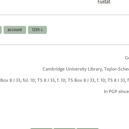
Fustat
account
12th c
G
Cambridge University Library, Taylor-Sche
Box 8 J 33, fol. 10; TS 8 J 33, f. 10; TS Box 8 J 33, f. 10; TS 8 J 33, f
In PGP since