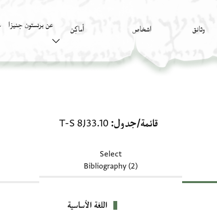
عن برنستون جنيزا
وثائق
اشخاص
أَماكِن
ك
قائمة/جدول: T-S 8J33.10
قائمة/جدول
T-S 8J33.10
Select
Bibliography (2)
اللغة الأساسية