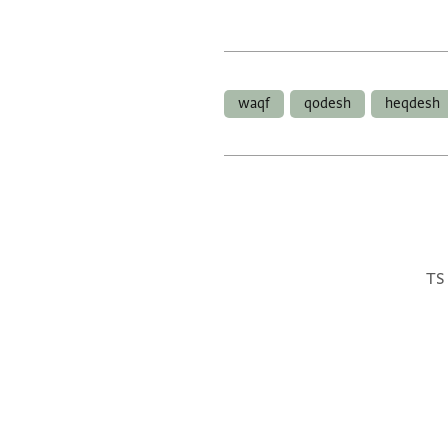
waqf
qodesh
heqdesh
TS 