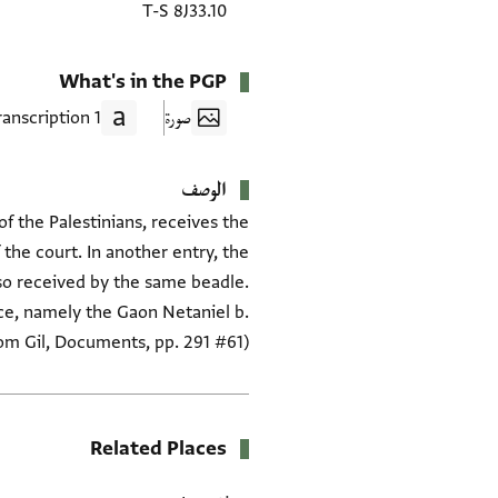
T-S 8J33.10
What's in the PGP
صورة
1 Transcription
الوصف
f the Palestinians, receives the
the court. In another entry, the
lso received by the same beadle.
ce, namely the Gaon Netaniel b.
om Gil, Documents, pp. 291 #61)
Related Places