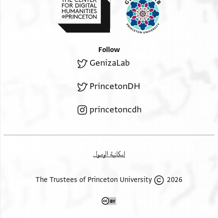
ללגיר פי קצא חואיגך אש אלתפריט אלדי ראית מני
ושק עלי דלך עטים
(margin)
עלי נתכ
Follow
אגל מן אן מא
GenizaLab
אנת עליך פי
דלך
PrincetonDH
( ? )
ותכץ מולאי
princetoncdh
אלשיך אבי סעיד
אפצל אלסלם
וגמיע
إمكانية الوصول
אצחאבנא
אפ(צל)
2026 The Trustees of Princeton University
אלסלם
וסידי אב[ו] אלפרג אתם יכץ בלסלם ואב[ו] יכצך באלסלם