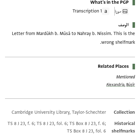
What's in the PGP
صورة
1 Transcription
الوصف
Letter from Mardūkh b. Mūsā to Nahray b. Nissim. This is the
wrong shelfmark.
Related Places
Mentioned
Alexandria
,
Būṣīr
Cambridge University Library, Taylor-Schechter
Collection
Additional metadata
TS 8 J 23, f. 6; TS 8 J 23, fol. 6; TS Box 8 J 23, f. 6;
Historical
TS Box 8 J 23, fol. 6
shelfmarks