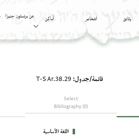
عن برنستون جنيزا
وثائق
اشخاص
أَماكِن
ك
قائمة/جدول: T-S Ar.38.29
قائمة/جدول
T-S Ar.38.29
Select
Bibliography (0)
اللغة الأساسية