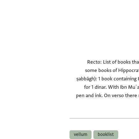
Recto: List of books tha
some books of Hippocrates
ṣabbāgh): 1 book containing K
for 1 dinar. With Ibn Muʿ
pen and ink. On verso there 
vellum
booklist