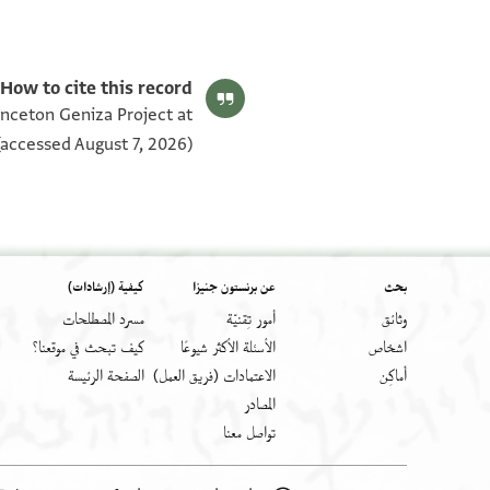
T-S Ar.38.29 1v
T-S Ar.38.29 1r
بيان أذونات الصورة
How to cite this record:
inceton Geniza Project at
accessed August 7, 2026).
بحث
عن برنستون جنيزا
كيفية (إرشادات)
وثائق
أمور تِقنيّة
مسرد المصطلحات
اشخاص
الأسئلة الأكثر شيوعًا
كيف تبحث في موقعنا؟
أَماكِن
الاعتمادات (فريق العمل)
الصفحة الرئيسة
المصادر
تواصل معنا