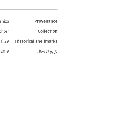
eniza
Provenance
Additional metadata
chter
Collection
 f. 29
Historical shelfmarks
تاريخ الإدخال
 2019