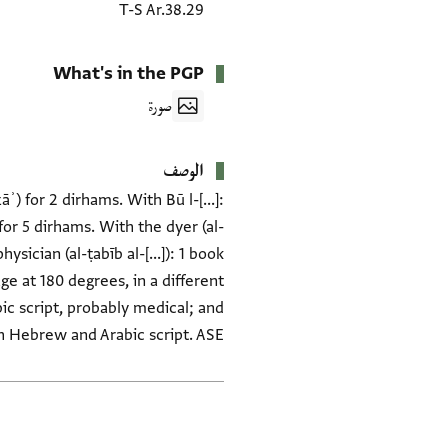
T-S Ar.38.29
What's in the PGP
صورة
الوصف
) for 2 dirhams. With Bū l-[...]:
for 5 dirhams. With the dyer (al-
sician (al-ṭabīb al-[...]): 1 book
e at 180 degrees, in a different
ic script, probably medical; and
th Hebrew and Arabic script. ASE
العلامات