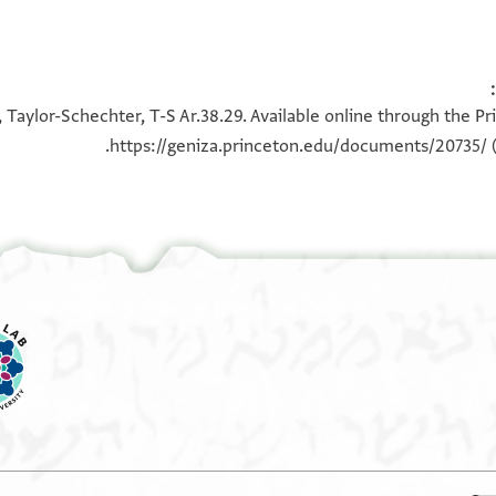
100%
100%
 Taylor-Schechter, T-S Ar.38.29. Available online through the Pr
https://geniza.princeton.edu/documents/20735/
(