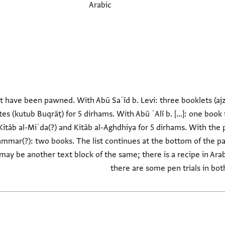
Arabic
t have been pawned. With Abū Saʿīd b. Levi: three booklets (ajzāʾ
 (kutub Buqrāṭ) for 5 dirhams. With Abū ʿAlī b. [...]: one book 
itāb al-Miʿda(?) and Kitāb al-Aghdhiya for 5 dirhams. With the phy
ammar(?): two books. The list continues at the bottom of the pag
may be another text block of the same; there is a recipe in Arab
there are some pen trials in bo