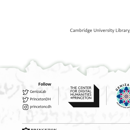
°
°
Cambridge University Library,
Follow
GenizaLab
PrincetonDH
princetoncdh