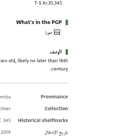
T-S Ar.35.345
What's in the PGP
صورة
الوصف
s old, likely no later than 16th
century.
eniza
Provenance
Additional metadata
chter
Collection
f. 345
Historical shelfmarks
تاريخ الإدخال
 2019