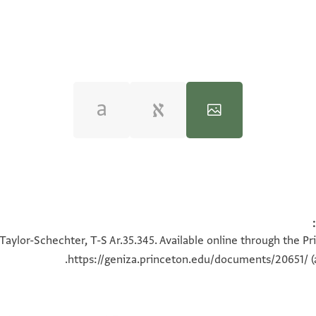
100%
100%
Taylor-Schechter, T-S Ar.35.345. Available online through the Pr
https://geniza.princeton.edu/documents/20651/
(