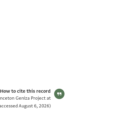
T-S Ar.35.345 1v
T-S Ar.35.345 1r
بيان أذونات الصورة
How to cite this record:
inceton Geniza Project at
accessed August 6, 2026).