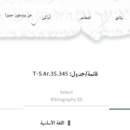
عن برنستون جنيزا
وثائق
اشخاص
أَماكِن
ك
قائمة/جدول: T-S Ar.35.345
قائمة/جدول
T-S Ar.35.345
Select
Bibliography (0)
اللغة الأساسية