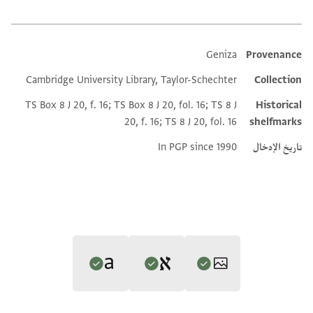
Geniza
Provenance
Additional metadata
Cambridge University Library, Taylor-Schechter
Collection
TS Box 8 J 20, f. 16; TS Box 8 J 20, fol. 16; TS 8 J
Historical
20, f. 16; TS 8 J 20, fol. 16
shelfmarks
تاريخ الإدخال
In PGP since 1990