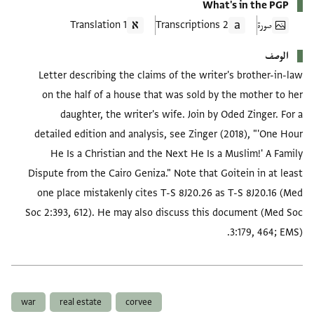
What's in the PGP
صورة
2 Transcriptions
1 Translation
الوصف
Letter describing the claims of the writer's brother-in-law
on the half of a house that was sold by the mother to her
daughter, the writer's wife. Join by Oded Zinger. For a
detailed edition and analysis, see Zinger (2018), "'One Hour
He Is a Christian and the Next He Is a Muslim!' A Family
Dispute from the Cairo Geniza." Note that Goitein in at least
one place mistakenly cites T-S 8J20.26 as T-S 8J20.16 (Med
Soc 2:393, 612). He may also discuss this document (Med Soc
3:179, 464; EMS).
العلامات
war
real estate
corvee