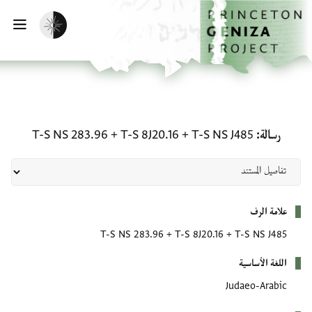
لصفحة الرئيسية
خطي إلى المحتوى الرئيسي
تفعيل الوضع المظلم
فتح 
رسالة: T-S NS J485 + T-S 8J20.16 + T-S NS 283.96
رسالة
T-S NS J485
+
T-S 8J20.16
+
T-S NS 283.96
بيانات التعريف
علامة الرف
T-S NS 283.96
+
T-S 8J20.16
+
T-S NS J485
اللغة الأساسية
Judaeo-Arabic