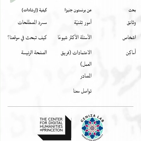
بحث
عن برنستون جنيزا
كيفية (إرشادات)
وثائق
أمور تِقنيّة
مسرد المصطلحات
اشخاص
الأسئلة الأكثر شيوعًا
كيف تبحث في موقعنا؟
أَماكِن
الاعتمادات (فريق
الصفحة الرئيسة
العمل)
المصادر
تواصل معنا