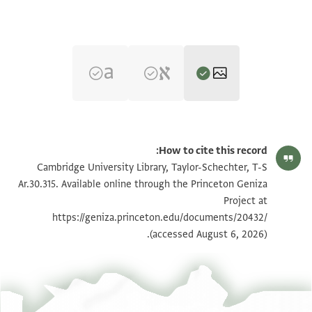
T-S Ar.30.315 1r
تكبير و تدوير
How to cite this record:
T-S Ar.30.315 1v
تكبير و تدوير
Cambridge University Library, Taylor-Schechter, T-S
Ar.30.315. Available online through the Princeton Geniza
Project at
بيان أذونات الصورة
https://geniza.princeton.edu/documents/20432/
(accessed August 6, 2026).