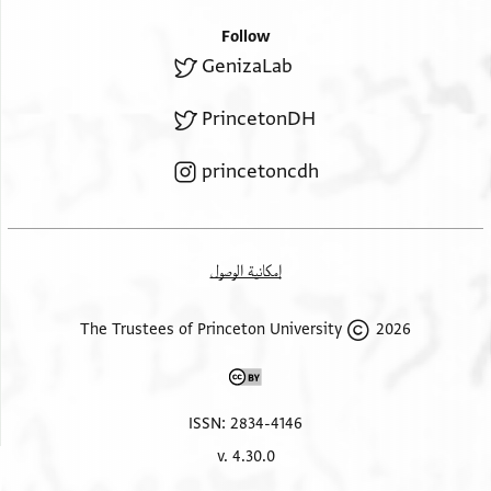
Follow
GenizaLab
PrincetonDH
princetoncdh
إمكانية الوصول
2026 The Trustees of Princeton University
ISSN: 2834-4146
v. 4.30.0