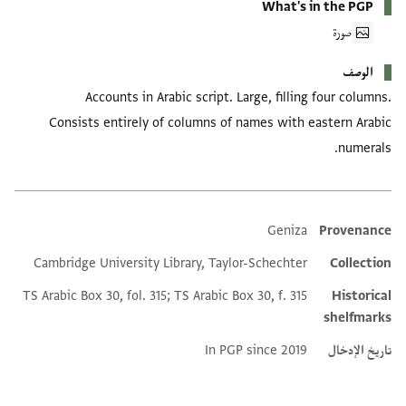
What's in the PGP
صورة
الوصف
Accounts in Arabic script. Large, filling four columns.
Consists entirely of columns of names with eastern Arabic
numerals.
Geniza
Provenance
Additional metadata
Cambridge University Library, Taylor-Schechter
Collection
TS Arabic Box 30, fol. 315; TS Arabic Box 30, f. 315
Historical
shelfmarks
تاريخ الإدخال
In PGP since 2019