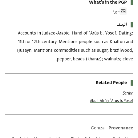
What's in the PGP
صورة
الوصف
Accounts in Judaeo-Arabic. Hand of ʿArūs b. Yosef. Dating:
11th or 12th century. Mentions people such as Khalfūn and
Ḥusayn. Mentions commodities such as sugar, brazilwood,
pepper, beads (kharaz); walnuts; clove.
Related People
Scribe
Abū l-Afrāḥ ʿArūs b. Yosef
Geniza
Provenance
Additional metadata