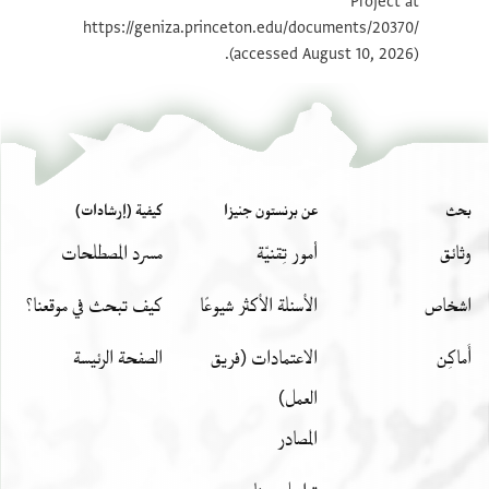
Project at
بيان أذونات الصورة
https://geniza.princeton.edu/documents/20370/
(accessed August 10, 2026).
بحث
عن برنستون جنيزا
كيفية (إرشادات)
وثائق
أمور تِقنيّة
مسرد المصطلحات
اشخاص
الأسئلة الأكثر شيوعًا
كيف تبحث في موقعنا؟
أَماكِن
الاعتمادات (فريق
الصفحة الرئيسة
العمل)
المصادر