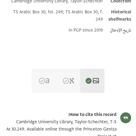
Cambridge University Library, Taylor-Schechter
Collection
TS Arabic Box 30, fol. 249; TS Arabic Box 30, f.
Historical
249
shelfmarks
تاريخ الإدخال
In PGP since 2019
T-S Ar.30.249 1r
تكبير و تدوير
How to cite this record:
T-S Ar.30.249 1v
تكبير و تدوير
Cambridge University Library, Taylor-Schechter, T-S
Ar.30.249. Available online through the Princeton Geniza