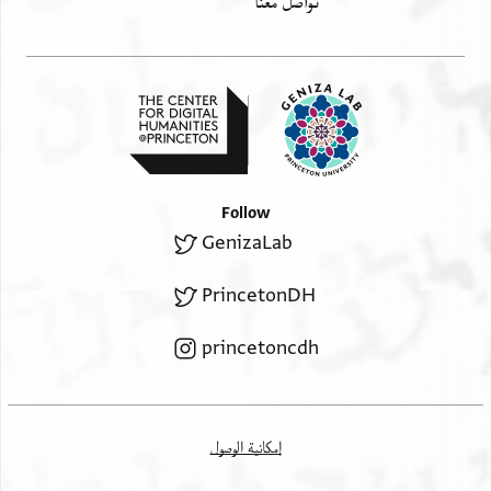
تواصل معنا
Follow
GenizaLab
PrincetonDH
princetoncdh
إمكانية الوصول