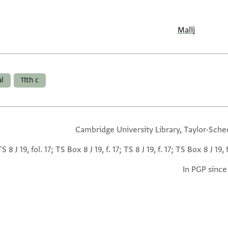
Malīj
l
11th c
Cambridge University Library, Taylor-Sche
TS 8 J 19, fol. 17; TS Box 8 J 19, f. 17; TS 8 J 19, f. 17; TS Box 8 J 19, f
In PGP since