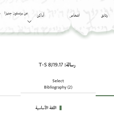
عن برنستون جنيزا
وثائق
اشخاص
أَماكِن
ك
رسالة: T-S 8J19.17
رسالة
T-S 8J19.17
Select
Bibliography (2)
اللغة الأساسية