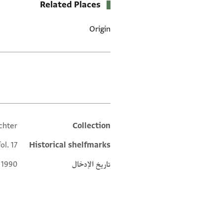
Related Places
Origin
العلامات
chter
Collection
Additional metadata
ol. 17
Historical shelfmarks
تاريخ الإدخال
 1990