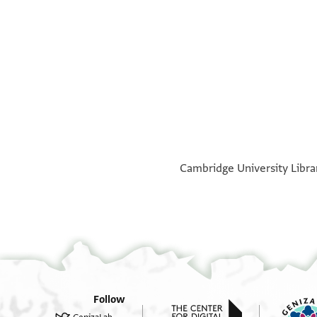
page b
°
°
Cambridge University Librar
Follow