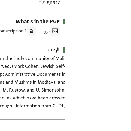
T-S 8J19.17
What's in the PGP
صورة
1 Transcription
الوصف
from the “holy community of Malij
erved. (Mark Cohen, Jewish Self-
ip: Administrative Documents in
ians and Muslims in Medieval and
ti, M. Rustow, and U. Simonsohn,
 and ink which have been crossed
rough. (Information from CUDL)