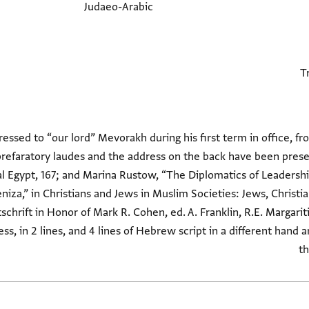
Judaeo-Arabic
ddressed to “our lord” Mevorakh during his first term in office, 
 prefaratory laudes and the address on the back have been pres
 Egypt, 167; and Marina Rustow, “The Diplomatics of Leadersh
iza,” in Christians and Jews in Muslim Societies: Jews, Christ
chrift in Honor of Mark R. Cohen, ed. A. Franklin, R.E. Margari
ss, in 2 lines, and 4 lines of Hebrew script in a different hand
th