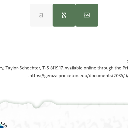
100%
100%
כות
y, Taylor-Schechter, T-S 8J19.17. Available online through the P
ת
https://geniza.princeton.edu/documents/2035/
(