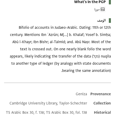
What's in the PGP
صورة
الوصف
Bifolio of accounts in Judaeo-Arabic. Dating: 11th or 12th
century. Mentions Ibn ʿAzrūn; M[...] b. Khalaf; Yosef b. Simḥa;
Abū l-Khayr; Ibn Bishr; al-Talmid; and. Abū Naṣr. Most of the
text is crossed out. On one nearly blank folio the word
nuqila (נקל) appears, likely indicating the transfer of the data
to another type of ledger (by analogy with state documents
bearing the same annotation).
Geniza
Provenance
Additional metadata
Cambridge University Library, Taylor-Schechter
Collection
TS Arabic Box 30, f. 138; TS Arabic Box 30, fol. 138
Historical