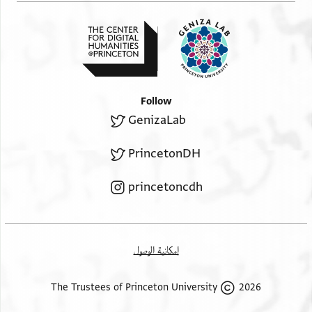
Follow
GenizaLab
PrincetonDH
princetoncdh
إمكانية الوصول
2026 The Trustees of Princeton University