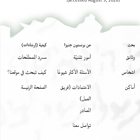
(accessed August 9, 2026).
بحث
عن برنستون جنيزا
كيفية (إرشادات)
وثائق
أمور تِقنيّة
مسرد المصطلحات
اشخاص
الأسئلة الأكثر شيوعًا
كيف تبحث في موقعنا؟
أَماكِن
الاعتمادات (فريق
الصفحة الرئيسة
العمل)
المصادر
تواصل معنا