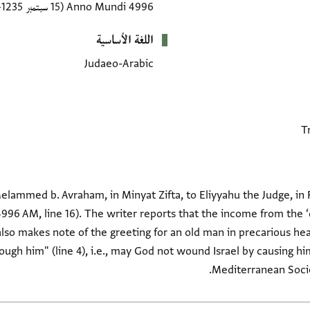
4996 Anno Mundi
(15 سبتمبر 1235–1 سبتمبر 1236 CE)
اللغة الأساسية
Judaeo-Arabic
lammed b. Avraham, in Minyat Zifta, to Eliyyahu the Judge, in F
996 AM, line 16). The writer reports that the income from the 
also makes note of the greeting for an old man in precarious hea
ugh him" (line 4), i.e., may God not wound Israel by causing him 
Mediterranean Societ