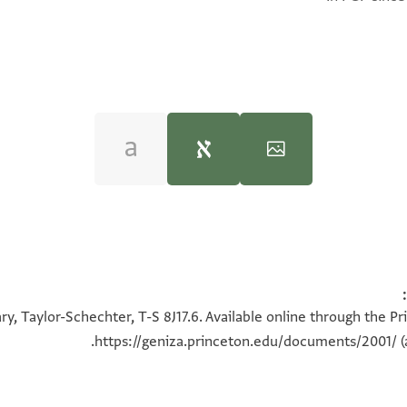
100%
100%
ל
y, Taylor-Schechter, T-S 8J17.6. Available online through the P
ברהם נבתויא
https://geniza.princeton.edu/documents/2001/
(
ארץ
ערבי