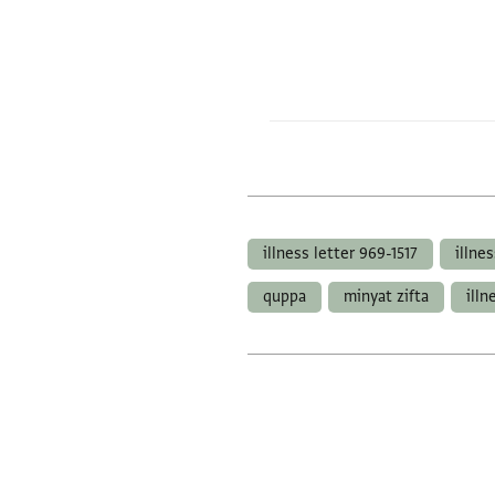
illness letter 969-1517
illnes
quppa
minyat zifta
illn