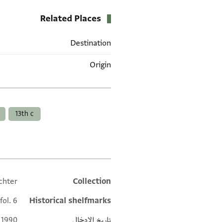
Related Places
Destination
Origin
العلامات
13th c
chter
Collection
Additional metadata
fol. 6
Historical shelfmarks
تاريخ الإدخال
 1990