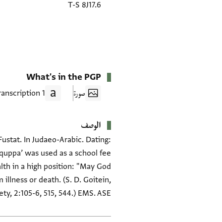
T-S 8J17.6
What's in the PGP
صورة
1 Transcription
الوصف
ustat. In Judaeo-Arabic. Dating:
‘quppa’ was used as a school fee
lth in a high position: "May God
illness or death. (S. D. Goitein,
y, 2:105-6, 515, 544.) EMS. ASE.