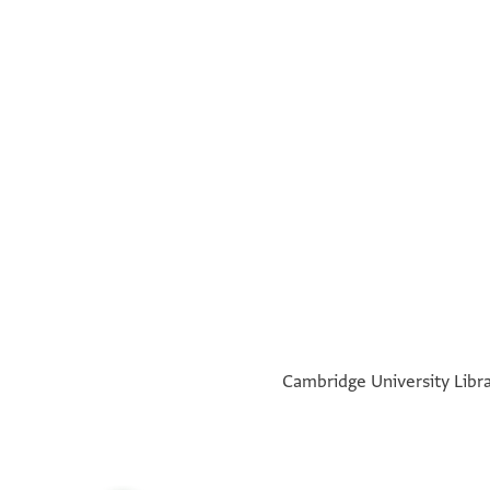
page b
°
°
Cambridge University Librar