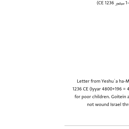
Letter from Yeshuʿa ha-Me
1236 CE (Iyyar 4800+196 = 4
for poor children. Goitein 
not wound Israel thro