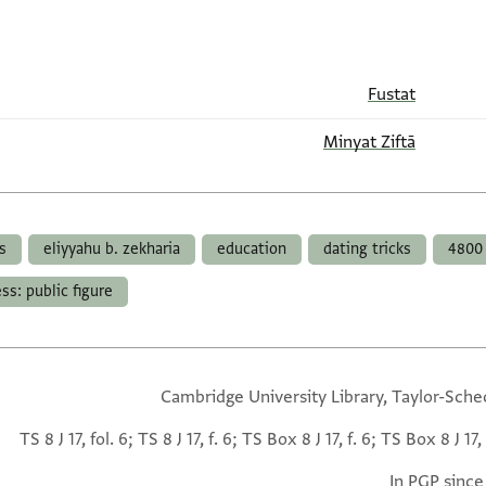
Fustat
Minyat Ziftā
s
eliyyahu b. zekharia
education
dating tricks
4800
ess: public figure
Cambridge University Library, Taylor-Sche
TS 8 J 17, fol. 6; TS 8 J 17, f. 6; TS Box 8 J 17, f. 6; TS Box 8 J 17, 
In PGP since