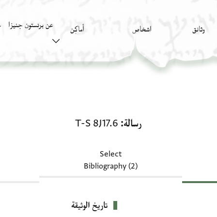
عن برنستون جنيزا
وثائق
اشخاص
أَماكِن
ك
رسالة: T-S 8J17.6
رسالة
T-S 8J17.6
Select
Bibliography (2)
تاريخ الوثيقة