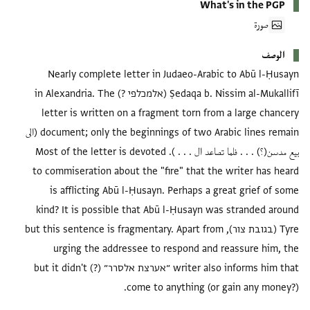
What's in the PGP
صورة
الوصف
Nearly complete letter in Judaeo-Arabic to Abū l-Ḥusayn
Ṣedaqa b. Nissim al-Mukallifī (אלמכלפי ?) in Alexandria. The
letter is written on a fragment torn from a large chancery
document; only the beginnings of two Arabic lines remain‌ (الى
بيع مدىىن(؟) . . . فلما تصاعد ال . . . ). Most of the letter is devoted
to commiseration about the "fire" that the writer has heard
is afflicting Abū l-Ḥusayn. Perhaps a great grief of some
kind? It is possible that Abū l-Ḥusayn was stranded around
Tyre (בגובת צור), but this sentence is fragmentary. Apart from
urging the addressee to respond and reassure him, the
writer also informs him that ״אערצת אלסרר״ (?) but it didn't
come to anything (or gain any money?).