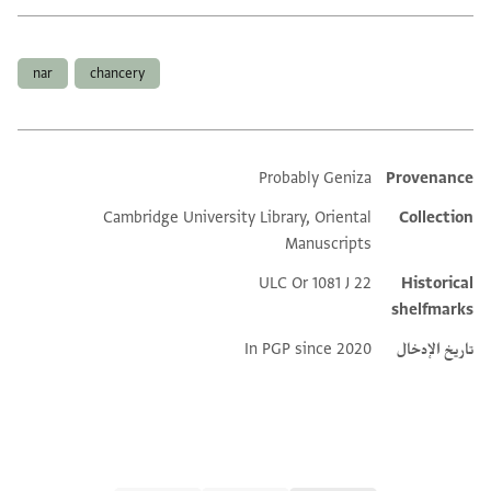
العلامات
nar
chancery
Probably Geniza
Provenance
Additional metadata
Cambridge University Library, Oriental
Collection
Manuscripts
ULC Or 1081 J 22
Historical
shelfmarks
تاريخ الإدخال
In PGP since 2020