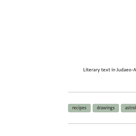
Literary text in Judaeo-
recipes
drawings
astro