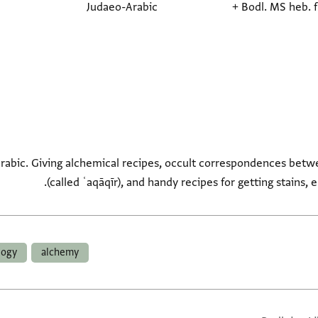
Judaeo-Arabic
+
Bodl. MS heb. f
Arabic. Giving alchemical recipes, occult correspondences betw
(called ʿaqāqīr), and handy recipes for getting stains, e.
logy
alchemy