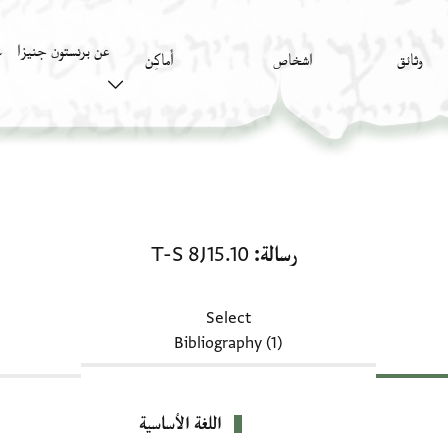
عن برنستون جنيزا
وثائق
اشخاص
أَماكِن
ك
رسالة: T-S 8J15.10
رسالة
T-S 8J15.10
Select
Bibliography (1)
اللغة الأساسية