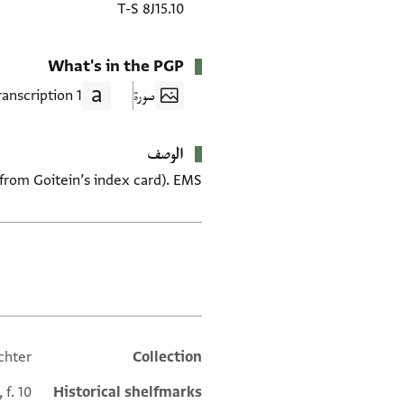
T-S 8J15.10
What's in the PGP
صورة
1 Transcription
الوصف
 from Goitein’s index card). EMS
العلامات
chter
Collection
Additional metadata
 f. 10
Historical shelfmarks