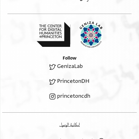
אן יגריה עלי אחסאנה ותפצלה פאן
אסתחא וגהי מן אלשיך אבו אלעז ממא
אמאטלה ואלדי תבקא ענד אלמולא הו
לה ווחק אלשריעה לו אמכנני אלמבלג
או בעצה למא תקלת עליה אלאן
margin
Follow
GenizaLab
ואלמ[מלוך מתא]לם אנה תקל עלי אלמולא פימזני חלמה
ואחסאנה ושלום
PrincetonDH
princetoncdh
إمكانية الوصول