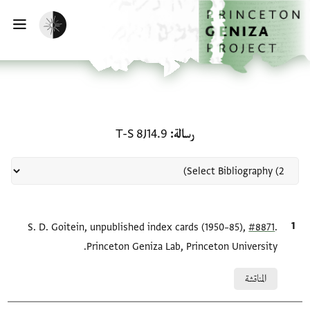
لصفحة الرئيسية
خطي إلى المحتوى الرئيسي
تفعيل الوضع المظلم
فتح 
منحة في رسالة: T-S 8J14.9
رسالة
T-S 8J14.9
.
#8871
الاقتباس المرجعي
S. D. Goitein, unpublished index cards (1950–85),
Princeton Geniza Lab, Princeton University.
Relation to document
المناقشة