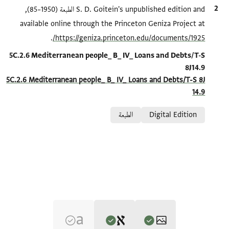
الاقتباس المرجعي
S. D. Goitein's unpublished edition and الطبعة (1950–85),
available online through the Princeton Geniza Project at
.
https://geniza.princeton.edu/documents/1925/
Location in source
5C.2.6 Mediterranean people_ B_ IV_ Loans and Debts/T-S
8J14.9
5C.2.6 Mediterranean people_ B_ IV_ Loans and Debts/T-S 8J
14.9
Relation to document
Digital Edition
الطبعة