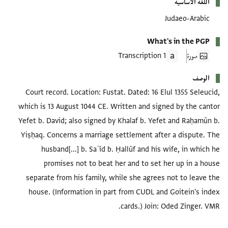
اللغة الأساسية
Judaeo-Arabic
What's in the PGP
صورة
1 Transcription
الوصف
Court record. Location: Fustat. Dated: 16 Elul 1355 Seleucid,
which is 13 August 1044 CE. Written and signed by the cantor
Yefet b. David; also signed by Khalaf b. Yefet and Raḥamūn b.
Yiṣḥaq. Concerns a marriage settlement after a dispute. The
husband[...] b. Saʿīd b. Ḥallūf and his wife, in which he
promises not to beat her and to set her up in a house
separate from his family, while she agrees not to leave the
house. (Information in part from CUDL and Goitein's index
cards.) Join: Oded Zinger. VMR.