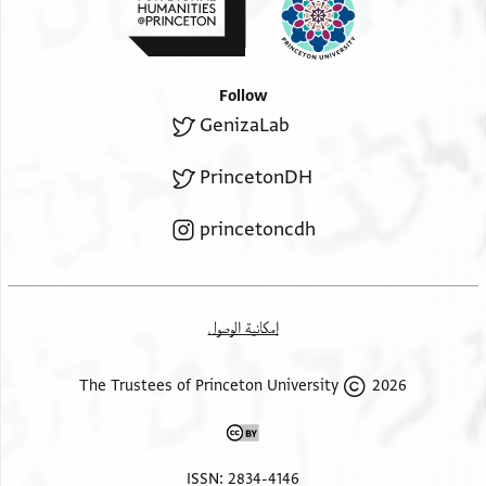
Follow
GenizaLab
PrincetonDH
princetoncdh
إمكانية الوصول
2026 The Trustees of Princeton University
ISSN: 2834-4146