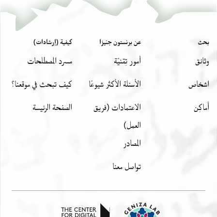
]בפסטאט מצרים דעל נילס (!) נהרה
יפת החז]ן בירבי דויד החזן נע'
עמ]רם נע' כלף בר יפת
بحث
عن برنستون جنيزا
كيفية (إرشادات)
ר] חמון בר יצחק
وثائق
أمور تِقنيّة
مسرد المصطلحات
اشخاص
الأسئلة الأكثر شيوعًا
كيف تبحث في موقعنا؟
أَماكِن
الاعتمادات (فريق
الصفحة الرئيسة
العمل)
المصادر
تواصل معنا