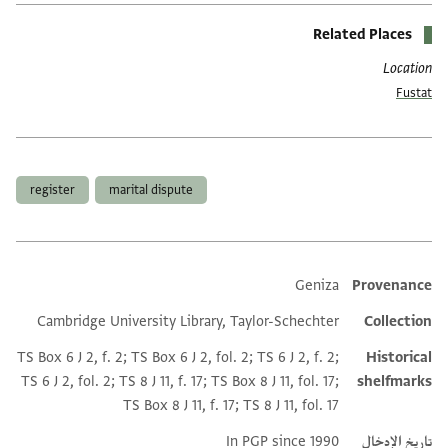
Related Places
Location
Fustat
العلامات
register
marital dispute
Geniza
Provenance
Additional metadata
Cambridge University Library, Taylor-Schechter
Collection
TS Box 6 J 2, f. 2; TS Box 6 J 2, fol. 2; TS 6 J 2, f. 2;
Historical
TS 6 J 2, fol. 2; TS 8 J 11, f. 17; TS Box 8 J 11, fol. 17;
shelfmarks
TS Box 8 J 11, f. 17; TS 8 J 11, fol. 17
تاريخ الإدخال
In PGP since 1990