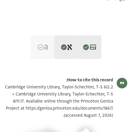
Editor: Goitein, S. D.
T-S 6J2.2 1r
تكبير و تدوير
S. D. Goitein's unpublished edition (1950–85).
How to cite this record:
T-S 8J11.17 1r
تكبير و تدوير
Cambridge University Library, Taylor-Schechter, T-S 6J2.2
044
+ Cambridge University Library, Taylor-Schechter, T-S
T-S 6J2.2 1v
تكبير و تدوير
]ו[
8J11.17. Available online through the Princeton Geniza
]שמים וארץ בכלי הכשר [
Project at
https://geniza.princeton.edu/documents/1867/
T-S 8J11.17 1v
تكبير و تدوير
]וחתמנו היות זכות ל ך נכתב
(accessed August 7, 2026).
] יתסר יומין לירח אלול שנת
بيان أذونات الصورة
]וחמשין וחמשה שנין למנינא