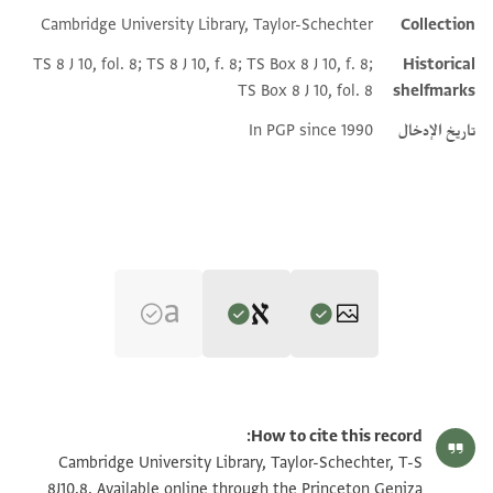
Cambridge University Library, Taylor-Schechter
Collection
Additional metadata
TS 8 J 10, fol. 8; TS 8 J 10, f. 8; TS Box 8 J 10, f. 8;
Historical
TS Box 8 J 10, fol. 8
shelfmarks
تاريخ الإدخال
In PGP since 1990
Editor: Goitein, S. D.
T-S 8J10.8 1r
تكبير و تدوير
S. D. Goitein's unpublished edition (1950–85).
How to cite this record:
בר
T-S 8J10.8 1v
تكبير و تدوير
Cambridge University Library, Taylor-Schechter, T-S
תנעם חצרה אלשיך אבי אלברכאת
8J10.8. Available online through the Princeton Geniza