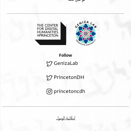
Follow
GenizaLab
PrincetonDH
princetoncdh
إمكانية الوصول