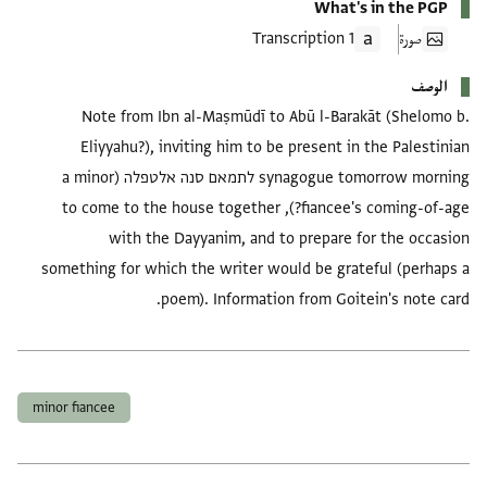
What's in the PGP
صورة
1 Transcription
الوصف
Note from Ibn al-Maṣmūdī to Abū l-Barakāt (Shelomo b.
Eliyyahu?), inviting him to be present in the Palestinian
synagogue tomorrow morning לתמאם סנה אלטפלה (a minor
fiancee's coming-of-age?), to come to the house together
with the Dayyanim, and to prepare for the occasion
something for which the writer would be grateful (perhaps a
poem). Information from Goitein's note card.
العلامات
minor fiancee