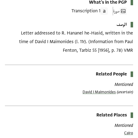
What's in the PGP
صورة
1 Transcription
الوصف
Letter addressed to R. Hananel he-Hasid, written in the
time of David I Maimonides (l. 11r). (Information from Paul
Fenton, Tarbiz 55 [1956], p. 78) VMR
Related People
Mentioned
David I Maimonides
(uncertain)
Related Places
Mentioned
Cairo