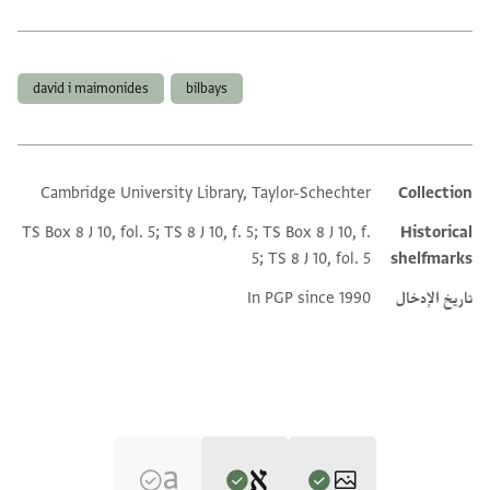
العلامات
david i maimonides
bilbays
Cambridge University Library, Taylor-Schechter
Collection
Additional metadata
TS Box 8 J 10, fol. 5; TS 8 J 10, f. 5; TS Box 8 J 10, f.
Historical
5; TS 8 J 10, fol. 5
shelfmarks
تاريخ الإدخال
In PGP since 1990