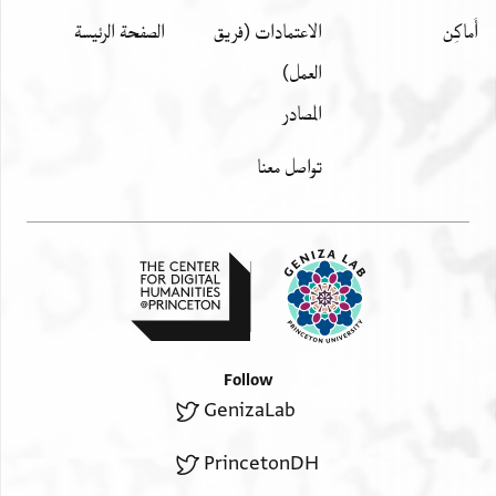
] ם או יתפצל
أَماكِن
الاعتمادات (فريق
الصفحة الرئيسة
margin
العمل)
אל[
المصادر
למא כאן
דלך
تواصل معنا
מא
אערף
. . .
. . .
מן
אנעאם
אלמגלס
Follow
אלמולוי
GenizaLab
ולא
יגפל
PrincetonDH
אלמולי