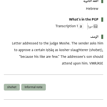
اللغة الثانوية
Hebrew
What's in the PGP
صورة
1 Transcription
الوصف
Letter addressed to the judge Moshe. The sender asks him
to approve a certain Iṣḥāq as kosher slaughterer (shoḥeṭ),
"because his like are few." The addressee's son should
attend upon him. VMR/ASE
العلامات
shohet
informal note