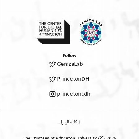
Follow
GenizaLab
PrincetonDH
princetoncdh
إمكانية الوصول
2026 The Trustees of Princeton University