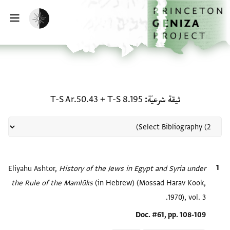
لصفحة الرئيسية
خطي إلى المحتوى الرئيسي
تفعيل الوضع المظلم
فتح 
منحة في ثيقة شرعيّة: T-S 8.195 + T-S Ar.50.43
ثيقة شرعيّة
T-S 8.195
+
T-S Ar.50.43
الاقتباس المرجعي
History of the Jews in Egypt and Syria under
Eliyahu Ashtor,
the Rule of the Mamlūks‎
(in Hebrew) (Mossad Harav Kook,
1970), vol. 3.
Location in source
Doc. #61, pp. 108-109
Relation to document