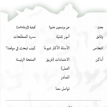
T-S 8.195 1r
تكبير و تدوير
Eliyahu Ashtor,
History of the Jews in Egypt and Syria under the
Rule of the Mamlūks‎
(in Hebrew) (Mossad Harav Kook, 1970), vol.
T-S 8.195 1v
تكبير و تدوير
3.
T-S Ar.50.43 1r
تكبير و تدوير
בש` רח` וחנ`
بحث
عن برنستون جنيزا
كيفية (إرشادات)
T-S Ar.50.43 1v
تكبير و تدوير
وثائق
أمور تِقنيّة
مسرد المصطلحات
למא כאן בתאריך יום אלאתנין סאדס עשר חדש סיון
بيان أذونات الصورة
שנת אתשסט
اشخاص
الأسئلة الأكثر شيوعًا
كيف تبحث في موقعنا؟
לשטרות למניינא דרגילנא לממני ביה הכא בעיר
אלקאהרה הסמוכה
أَماكِن
الاعتمادات (فريق
الصفحة الرئيسة
לפסטאט מצרים דעל נהר נילוס מותבה רשותיה
العمل)
דאדוננו נגידנו הודנ[ו]
المصادر
והדרנו צניף תפארתינו ועטרת ראשנו פרשינו רכבינו
תליינו וקשתנו
تواصل معنا
חובש שברנו מעוז מבטחנו עדי זהב על לבושינו יורנו
ומלקושינו
]שקינו אור שמשנו עטרת גולת אריאל המרביץ תורה