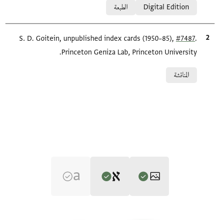
Digital Edition
الطبعة
.
#7487
الاقتباس المرجعي
S. D. Goitein, unpublished index cards (1950–85),
Princeton Geniza Lab, Princeton University.
Relation to document
المناقشة
Editor: Ashtor, Eliyahu