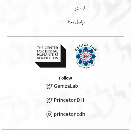
] אלחבר פי סבבי ויכון האדא מע
المصادر
]לי אלאמר מעהם למא יתיבך
] . בקי לי אלא כלק(?) מאדה(?)
تواصل معنا
]צי אנגיד(?) נצף אלרחל
Follow
GenizaLab
PrincetonDH
princetoncdh