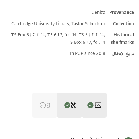
Geniza
Provenance
Additional metadata
Cambridge University Library, Taylor-Schechter
Collection
TS Box 6 J 7, f. 14; TS 6 J 7, fol. 14; TS 6 J 7, f. 14;
Historical
TS Box 6 J 7, fol. 14
shelfmarks
تاريخ الإدخال
In PGP since 2018
Editor: Elbaum, Alan
T-S 6J7.14 1r
تكبير و تدوير
Alan Elbaum's digital edition (2023).