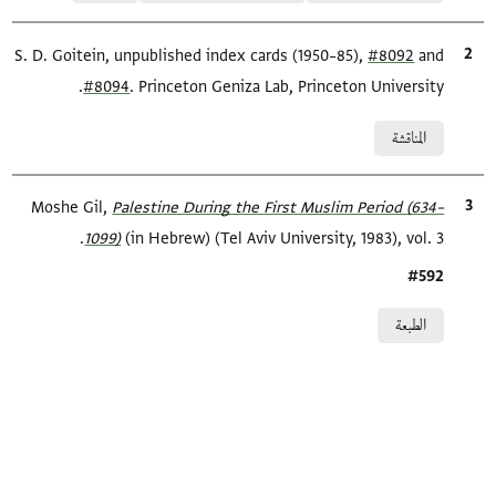
and
#8092
الاقتباس المرجعي
S. D. Goitein, unpublished index cards (1950–85),
#8094
. Princeton Geniza Lab, Princeton University.
Relation to document
المناقشة
الاقتباس المرجعي
Palestine During the First Muslim Period (634–
Moshe Gil,
1099)‎
(in Hebrew) (Tel Aviv University, 1983), vol. 3.
Location in source
#592
Relation to document
الطبعة