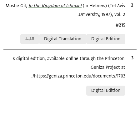
الاقتباس المرجعي
(in Hebrew) (Tel Aviv
In the Kingdom of Ishmael‎
Moshe Gil,
University, 1997), vol. 2.
Location in source
#215
Relation to document
Digital Edition
Digital Translation
الطبعة
الاقتباس المرجعي
's digital edition, available online through the Princeton
Geniza Project at
.
https://geniza.princeton.edu/documents/1703/
Relation to document
Digital Edition