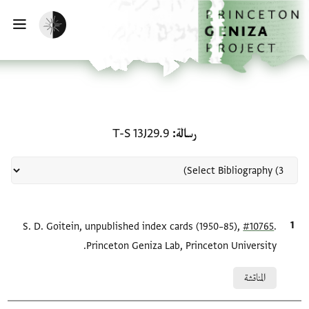
لصفحة الرئيسية
خطي إلى المحتوى الرئيسي
تفعيل الوضع المظلم
فتح 
منحة في رسالة: T-S 13J29.9
رسالة
T-S 13J29.9
.
#10765
الاقتباس المرجعي
S. D. Goitein, unpublished index cards (1950–85),
Princeton Geniza Lab, Princeton University.
Relation to document
المناقشة