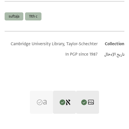
العلامات
suftaja
11th c
Cambridge University Library, Taylor-Schechter
Collection
Additional metadata
تاريخ الإدخال
In PGP since 1987
Editor: Gil, Moshe