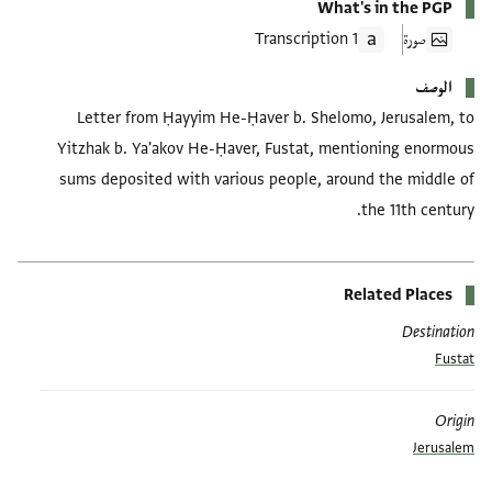
What's in the PGP
صورة
1 Transcription
الوصف
Letter from Ḥayyim He-Ḥaver b. Shelomo, Jerusalem, to
Yitzhak b. Ya'akov He-Ḥaver, Fustat, mentioning enormous
sums deposited with various people, around the middle of
the 11th century.
Related Places
Destination
Fustat
Origin
Jerusalem